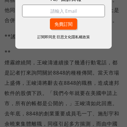
他同時也質疑，8848所宣稱的營業額，事實上是
合併計算部分連邦軟件的營業額所得到的數字。
**謠言止於智者
訂閱即同意
巨思文化隱私權政策
**
煙霧繚繞間，王峻濤連續接了幾通行動電話，都
是記者打來詢問關於8848的種種傳聞。當天市場
上盛傳，王峻濤將辭去在8848的職務，造成連邦
軟件的股價下跌。「我們今年就要在美國申請上
市，所有的帳都是公開的，」王峻濤如此回應。
去年底，8848的創業重要成員毛一丁、施彤宇和
余曉東集體離職，同樣引起多方揣測，而由中國