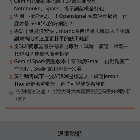
Gemini完整教學地圖！37篇實測整理，
1
Notebooks、Spark、提示詞架構全打包
告別「極速迷思」！Opensignal 國際評比揭密：什
2
麼才是 5G 時代的好網路？
專訪｜進貨沒變快，momo為何仍導入機器人？物流
3
副總揭比拚速度更棘手的缺工難題
全球AI伺服器幾乎都靠台廠做！鴻海、廣達、緯穎⋯
4
19檔AI基建概念股全拆解
Gemini Spark完整教學｜幫你讀Gmail、自動跑完工
5
作流程，3個超實用情境一次看
黃仁勳再喊下一波AI浪潮是機器人！輝達Jetson
6
Thor台鏈名單曝光，這些可望成受惠族群
告別極速迷思！台灣大哥大奪國際雙冠揭密好網路新
PR
標準
追蹤我們