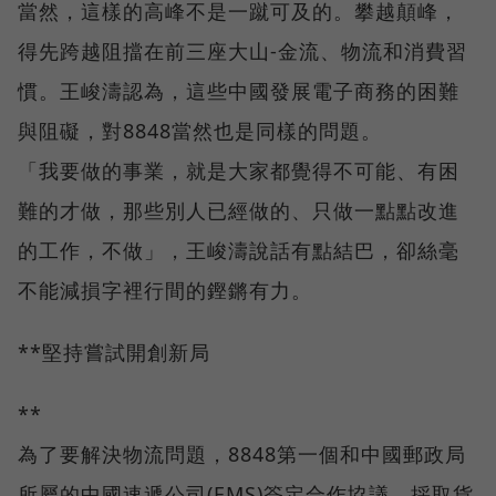
當然，這樣的高峰不是一蹴可及的。攀越顛峰，
得先跨越阻擋在前三座大山-金流、物流和消費習
慣。王峻濤認為，這些中國發展電子商務的困難
與阻礙，對8848當然也是同樣的問題。
「我要做的事業，就是大家都覺得不可能、有困
難的才做，那些別人已經做的、只做一點點改進
的工作，不做」，王峻濤說話有點結巴，卻絲毫
不能減損字裡行間的鏗鏘有力。
**堅持嘗試開創新局
**
為了要解決物流問題，8848第一個和中國郵政局
所屬的中國速遞公司(EMS)簽定合作協議，採取貨