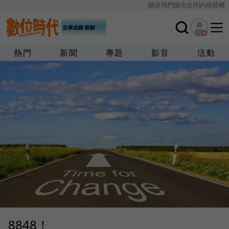
關於我們
廣告合作
內容授權
熱門
新聞
專題
影音
活動
8848！