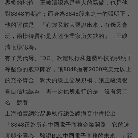
界級的地位，王峻濤認為是華人的驕傲，也是他
對8848的期許；而身為8848股東之一的張明正，
他的評價是：「有錢又敢大聲說出來，有錢又會
玩，兩樣特質都是大陸企業家所欠缺的」，王峻
濤這樣認為。
有了英代爾、IDG、軟體銀行和趨勢科技的張明正
等堅強的股東陣容，讓8848握有2000萬美元以上
的充裕資金；獨大的線上交易規模，讓王峻濤很
有自信地認為，再一次他所進行的是「沒有第二
名」競賽。
上海拍賣網站易趣執行總監譚海音中肯指出：
「8848正為所有中國電子商務企業開路，它的速
度與企圖心，驗證B2C中國電子商務的未來。」踩