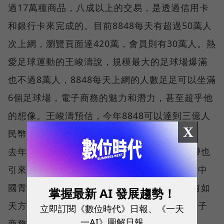
過17萬種商品，八成以上的交易，是透過信用卡
和銀行卡來完成的。目前8848每天有超過50萬人
次上網，瀏覽頁面達420萬，會員則有30萬人。熱
愛足球運動的王峻濤說，規模最大的足球場爆滿
也不過8萬人，8848每天上網的人數足足可以坐滿
6個足球場，電子商務的魅力和潛力，甚至超乎他
的想像。王峻濤預估，今年8848可以達到三億人
X
民幣以上的營業額。
去年六月開站以來，8848聲勢一路長紅，連帶也
引來連串議論。北京許多網站經營者驚訝，以中
國青澀的市場與基礎建設，8848公佈的成績有如
掌握最新 AI 發展趨勢！
天方夜譚。「不可能，」一個同在北京從事電子
立即訂閱《數位時代》日報、《一天
一AI》圖解日報
商務的業者直接了當地回應王峻濤的樂觀預估。