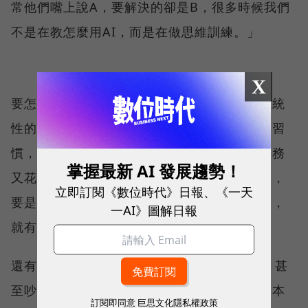
常他們嘴上說A，要解決的卻是B，很多時候我們
不是在教怎麼用AI，而是在做思維訓練。」
X
要怎麼培養這種能力？陳以婕雖然沒有一個系統
性的答案，人格特質卻顯露了一切。她有一個習
慣，會記錄下自己每天的工作時間、每一個任務
掌握最新 AI 發展趨勢！
又花了多少時間，「接案仔當然要精打細算啊，
立即訂閱《數位時代》日報、《一天
要是花太多時間很不划算。」在意自己的時間，
一AI》圖解日報
就有強化效率的動力，同時逼迫思維進化。
還有另外一個特質，「我會跟ChatGPT吵架，甚
至吵到額度都用完了。」陳以婕笑說。吵架的本
訂閱即同意
巨思文化隱私權政策