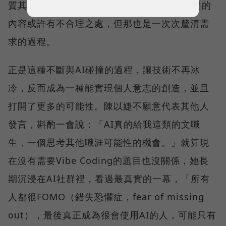
質其實是「澄清」，不排除她跟ChatGPT吵架的
內容或許有不合理之處，但那也是一次次釐清需
求的過程。
正是這種不斷與AI碰撞的過程，讓技術不再冰
冷，反而成為一種能實現個人意志的創造，並且
打開了更多的可能性。陳以婕不願意代表其他人
發言，斟酌一會說：「AI真的給我這類的文職
生，一個思考其他職涯可能性的機會。」就算現
在沒有需要Vibe Coding的題目也沒關係，她長
期沉浸在AI社群裡，看過最真實的一幕，「所有
人都很FOMO（錯失恐懼症，fear of missing
out），最後真正成為很會使用AI的人，可能只有