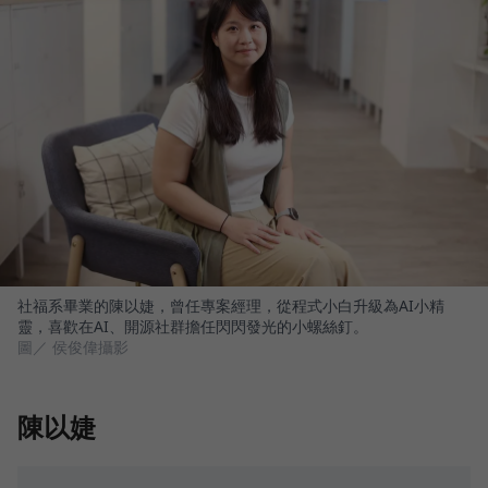
社福系畢業的陳以婕，曾任專案經理，從程式小白升級為AI小精
靈，喜歡在AI、開源社群擔任閃閃發光的小螺絲釘。
圖／ 侯俊偉攝影
陳以婕