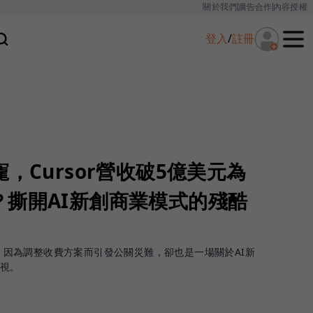
關於我們
廣告合作
內容授權
登入
/
註冊
，Cursor營收破5億美元為
？撕開AI新創商業模式的殘酷
or，因為調整收費方案而引發公關災難，卻也是一場關於AI新
檢視。