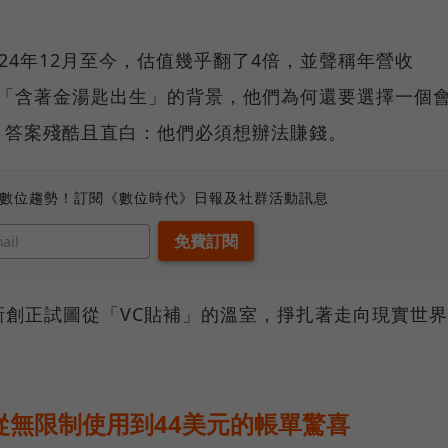
e從2024年12月至今，估值幾乎翻了4倍，並聲稱年營收
此「含著金湯匙出生」的背景，他們為何還要選擇一個
？答案殘酷且直白：他們必須想辦法賺錢。
、數位趨勢！訂閱《數位時代》日報及社群活動訊息
新創正試圖從「VC貼補」的溫室，掙扎著走向現實世界
從無限制使用到44美元的帳單驚喜