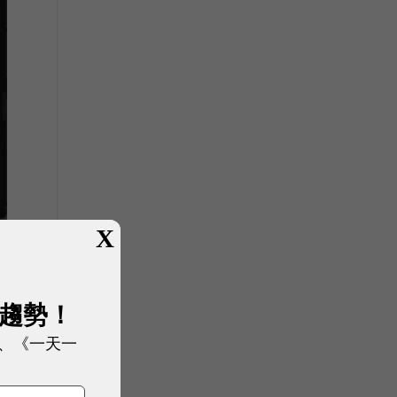
X
展趨勢！
、《一天一