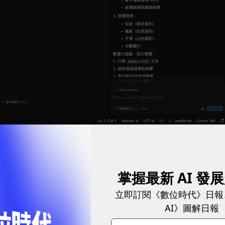
的網頁功能。
圖／ Cursor AI
始動搖。
掌握最新 AI 發
立即訂閱《數位時代》日報
025年1月至今經歷了幾次關鍵轉變，最引爆爭議的變化發生
AI》圖解日報
供了500次最高級的模型請求，超過之後會改以性能較差