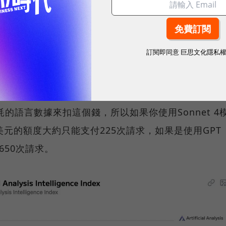
計價方式從「請求次數」轉向了更難以捉摸的token用量
位），如果今天用完了一定的運算量，使用者將會收到
訂閱即同意
巨思文化隱私
，可以命令模型跑500次，來到第501次請求時，也
需要支付額外費用；現在，這20美元則更像是一個儲
耗的語言數據來扣這個錢，所以如果你使用Sonnet 4
美元的額度大約只能支付225次請求，如果是使用GPT
650次請求。