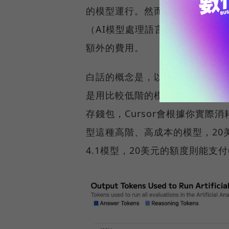
的模型運行。然而Cursor新的
（AI模型處理語言數據的基本單
額外的費用。
白話的概念是，以前你支付20美元
是用比較低階的模型運作而已，不
存錢包，Cursor會根據你實際消
型這種高階、高成本的模型，20
4.1模型，20美元的額度則能支付