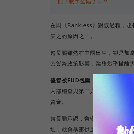
批「數字全錯了」？
在與《Bankless》對談過程
矢之的原因之一。
趙長鵬雖然在中國出生，卻是加
密貨幣政策影響，業務幾乎撤離
儘管被FUD包圍，幣安仍不放棄
內部稽查與第三方機構驗證的「儲
資金。
趙長鵬承認，幣安生態系的透明
址，就會暴露供應商和合作夥伴