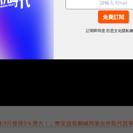
訂閱即同意
巨思文化隱私
b3只發揮3％潛力！」幣安趙長鵬喊同業合作取代競