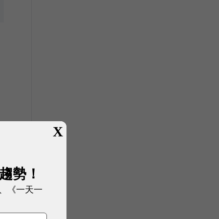
眾
X
由
展趨勢！
、《一天一