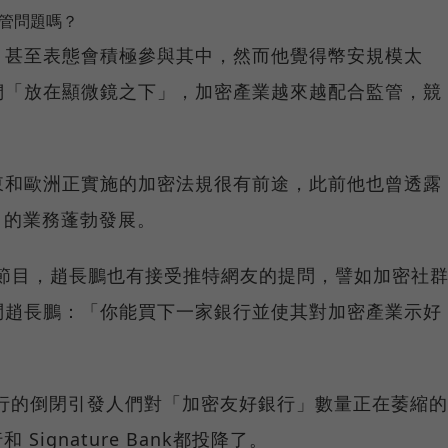
監管問題嗎？
，甚至表態會積極參與其中，然而他覺得幣安規模太
們「放在顯微鏡之下」，加密產業越來越配合監管，競
東和歐洲正實施的加密法規很有前途，此前他也曾透露
）的業務蓬勃發展。
cast節目，趙長鵬也有接受推特網友的提問，譬如加密社
幽默地問趙長鵬：「你能買下一家銀行並使其對加密產業示好
銀行的倒閉引發人們對「加密友好銀行」數量正在萎縮的
和 Signature Bank都投降了。