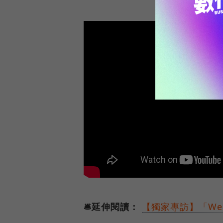
🛎️延伸閱讀：
【獨家專訪】「We