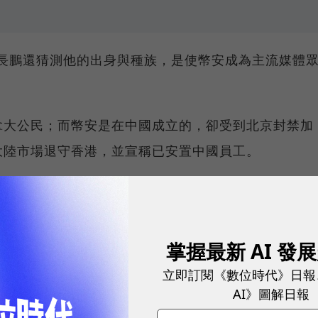
，趙長鵬還猜測他的出身與種族，是使幣安成為主流媒體
拿大公民；而幣安是在中國成立的，卻受到北京封禁加
大陸市場退守香港，並宣稱已安置中國員工。
做到金融交易「盡可能透明」的目標
，現階段提供了
備證明」（PoR）報告，以確保託管人持有客戶完整
掌握最新 AI 發
立即訂閱《數位時代》日報
度有限，但他表示，如果公開幣安所屬的全部錢包地
AI》圖解日報
的資訊，從而危害隱私和安全，並影響市場競爭。