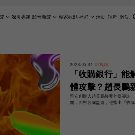
聞
深度專題
影音新聞
專家觀點
社群
活動
課程
雜誌
2023.05.31
|
區塊鏈
「收購銀行」能
體攻擊？趙長鵬
幣安創辦人趙長鵬接受外媒專訪，
間，面對各國監管，他指出「收