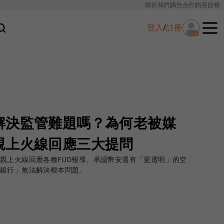
關於我們
廣告合作
內容授權
登入
/
註冊
解決監管難題嗎？為何老被媒
親上火線回應三大提問
親上火線回應各種FUD報導、承認幣安還有「更透明」的空
購銀行」無法解決根本問題。