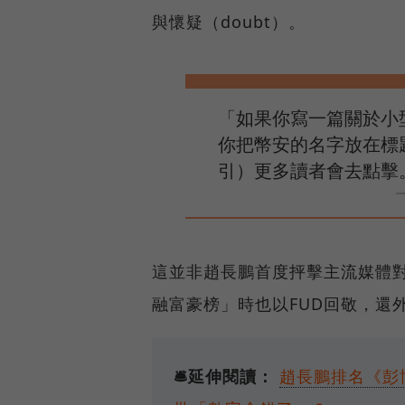
與懷疑（doubt）。
「如果你寫一篇關於小型
你把幣安的名字放在標
引）更多讀者會去點擊
這並非趙長鵬首度抨擊主流媒體
融富豪榜」時也以FUD回敬，還外加「
🛎️延伸閱讀：
趙長鵬排名《彭