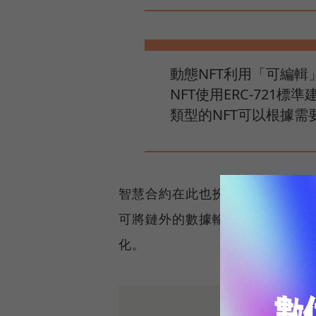
動態NFT利用「可編
NFT使用ERC-721標
類型的NFT可以根據需
智慧合約在此也扮演重要角色，通
可將鏈外的數據輸入到智慧合約中
化。