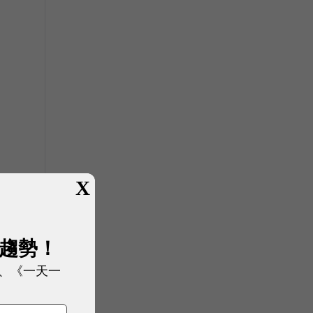
X
展趨勢！
、《一天一