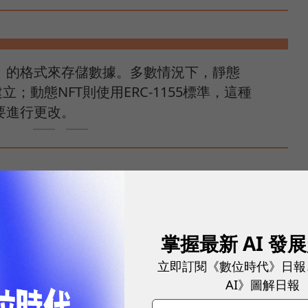
輯」的格式來存儲數據。多數情況下，靜態
準建立；動態NFT則使用ERC-1155標準，這種
要進行更改。
常，預言機會將外部數據發送到智慧合約（Oracle，
），接著觸發NFT元數據改變，並連動到NFT特徵變
掌握最新 AI 發
立即訂閱《數位時代》日報
AI》圖解日報