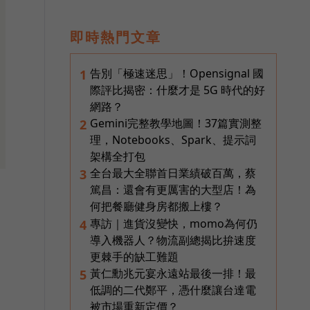
即時熱門文章
告別「極速迷思」！Opensignal 國
1
際評比揭密：什麼才是 5G 時代的好
網路？
Gemini完整教學地圖！37篇實測整
2
理，Notebooks、Spark、提示詞
架構全打包
全台最大全聯首日業績破百萬，蔡
3
篤昌：還會有更厲害的大型店！為
何把餐廳健身房都搬上樓？
專訪｜進貨沒變快，momo為何仍
4
導入機器人？物流副總揭比拚速度
更棘手的缺工難題
黃仁勳兆元宴永遠站最後一排！最
5
低調的二代鄭平，憑什麼讓台達電
被市場重新定價？