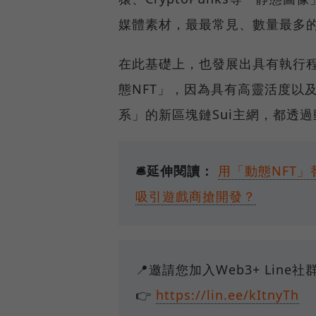
媒體素材，最最常見、數量最多的
在此基礎上，也發展出具有執行程
態NFT」，因為具有高靈活度以
系」的新區塊鏈Sui主網，都透
🛎️延伸閱讀：
用「動態NFT
吸引遊戲商搶開發？
📍邀請您加入Web3+ Lin
👉
https://lin.ee/kItnyTh