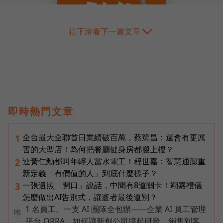
往下滑看下一篇文章
即時熱門文章
全台最大全聯首日業績破百萬，蔡篤昌：還會有更厲
1
害的大型店！為何把餐廳健身房都搬上樓？
連黃仁勳都叫年輕人當水電工！程世嘉：智慧通膨重
2
新定義「有價值的人」到底什麼樣子？
一張遺照「開口」說話，中間有8道關卡！翊嘉禮儀
3
怎麼做出AI告別式，讓逝者最後道別？
1 名員工、一支 AI 團隊全包辦——企業 AI 員工管理
PR
平台 ORRA，如何讓新創公司撐起研發、銷售到客