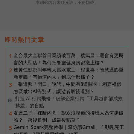
本網站內容未經允許，不得轉載。
即時熱門文章
全台最大全聯首日業績破百萬，蔡篤昌：還會有更厲
1
害的大型店！為何把餐廳健身房都搬上樓？
連黃仁勳都叫年輕人當水電工！程世嘉：智慧通膨重
2
新定義「有價值的人」到底什麼樣子？
一張遺照「開口」說話，中間有8道關卡！翊嘉禮儀
3
怎麼做出AI告別式，讓逝者最後道別？
打造 AI 行銷飛輪！破解企業行銷「工具越多卻成效
PR
越差」的盲點
友達二把手裸辭內幕！彭双浪親邀的接班人為何撕破
4
臉？「落後群創」成最後稻草？
Gemini Spark完整教學｜幫你讀Gmail、自動跑完工
5