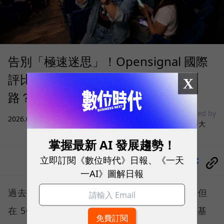
告別「極速迷思」！Opensignal 國際
評比揭密：什麼才是 5G 時代的好網
X
路？
sponsored by
2026.08.03
|
3C生活
台灣大哥大
掌握最新 AI 發展趨勢！
立即訂閱《數位時代》日報、《一天
分享
一AI》圖解日報
過去，下載速度是評價電信服務的重要指標，但
在 5G 成為工作、娛樂、生活不可或缺的數位基