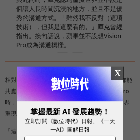
個讓人長時間沉浸的地方，並且不是優
秀的溝通方式。「雖然我不反對（這項
技術），但我是這麼看的。」庫克曾經
指出。換句話說，蘋果並不設想Vision
Pro成為溝通橋樑。
X
相對地，Meta想要打造一個世界各地的用戶都能
共處的虛擬空間，先前發表高階設備Quest Pro
時，也大力強調虛擬會議功能，如何在虛擬世界
掌握最新 AI 發展趨勢！
重現眼神、肢體動作等現實裡的互動資訊。
立即訂閱《數位時代》日報、《一天
一AI》圖解日報
「這是一種對運算的未來願景，但不是我想要