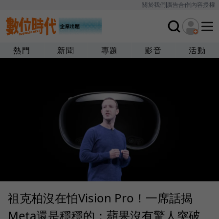
關於我們
廣告合作
內容授權
熱門
新聞
專題
影音
活動
祖克柏沒在怕Vision Pro！一席話揭
Meta還是穩穩的：蘋果沒有驚人突破