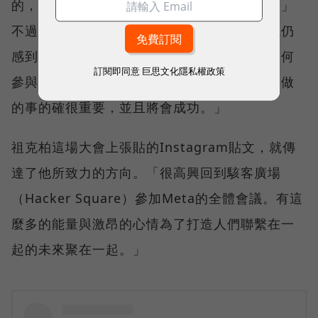
的，我們與蘋果在這個議題上存在哲學差異。」
不過，祖克柏對於多一位玩家進入AR/VR領域仍
感到興奮，「看著他們推出的新產品，以及如何
訂閱即同意
巨思文化隱私權政策
參與競爭，都讓我更加振奮、更樂觀看待我們做
的事的確很重要，並且將會成功。」
祖克柏這場大會上張貼的Instagram貼文，就傳
達了他所致力的方向。「很高興回到駭客廣場
（Hacker Square）參加Meta的全體會議。有這
麼多的能量與激昂的心情為了打造人們聯繫在一
起的未來聚在一起。」