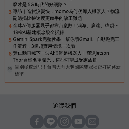
麼才是 5G 時代的好網路？
專訪｜進貨沒變快，momo為何仍導入機器人？物流
3
副總揭比拚速度更棘手的缺工難題
全球AI伺服器幾乎都靠台廠做！鴻海、廣達、緯穎⋯
4
19檔AI基建概念股全拆解
Gemini Spark完整教學｜幫你讀Gmail、自動跑完工
5
作流程，3個超實用情境一次看
黃仁勳再喊下一波AI浪潮是機器人！輝達Jetson
6
Thor台鏈名單曝光，這些可望成受惠族群
告別極速迷思！台灣大哥大奪國際雙冠揭密好網路新
PR
標準
追蹤我們