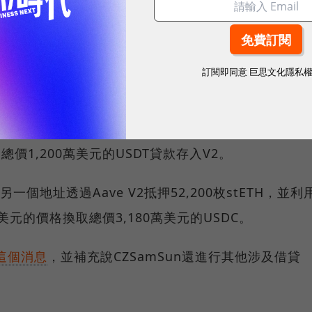
易平台（DEX）1inch路由兌換為USDC，
協助下，並以1.4萬枚抵押以太幣（stETH）
訂閱即同意
巨思文化隱私
融借貸協議Aave V2及V3分別存入1,000萬美元、
總價1,200萬美元的USDT貸款存入V2。
一個地址透過Aave V2抵押52,200枚stETH，並利
78美元的價格換取總價3,180萬美元的USDC。
這個消息
，並補充說CZSamSun還進行其他涉及借貸