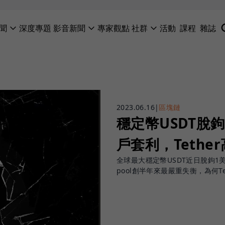
聞
深度專題
影音新聞
專家觀點
社群
活動
課程
雜誌
2023.06.16
|
區塊鏈
穩定幣USDT脫
戶套利，Teth
全球最大穩定幣USDT近日脫鉤
pool創半年來最嚴重失衡，為何T