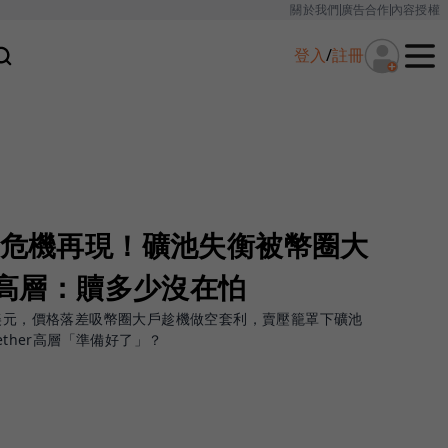
關於我們
廣告合作
內容授權
登入
/
註冊
鉤危機再現！礦池失衡被幣圈大
er高層：贖多少沒在怕
1美元，價格落差吸幣圈大戶趁機做空套利，賣壓籠罩下礦池
ether高層「準備好了」？