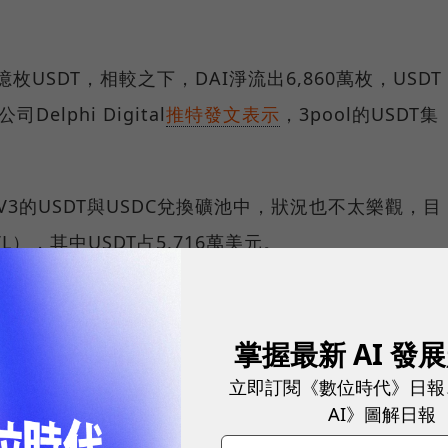
億枚USDT，相較之下，DAI淨流出6,860萬枚，USDT
elphi Digital
推特發文表示
，3pool的USDT集
 V3的USDT與USDC兌換礦池中，狀況也不太樂觀，目
L），其中USDT占5,716萬美元。
者的投機提供了燃料。
掌握最新 AI 發
立即訂閱《數位時代》日報
t on Chain調查報告，造成本次脫鉤的主要
AI》圖解日報
amSun」的持幣大戶錢包做空，將3,150萬