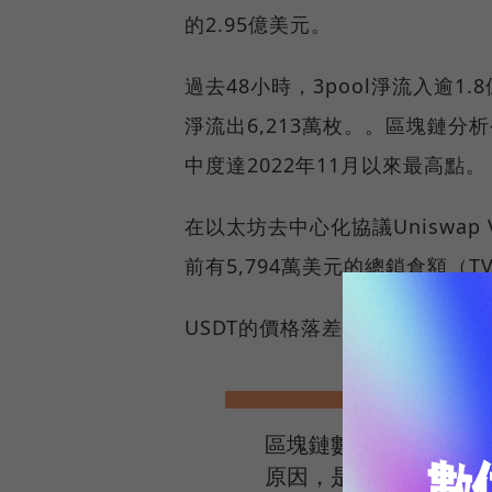
的2.95億美元。
過去48小時，3pool淨流入逾1.8
淨流出6,213萬枚。。區塊鏈分析公司D
中度達2022年11月以來最高點。
在以太坊去中心化協議Uniswap
前有5,794萬美元的總鎖倉額（TV
USDT的價格落差，為市場套利
區塊鏈數據分析平台Spo
原因，是一名叫做「CZS