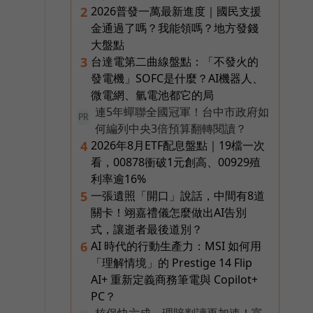
2026普發一萬最新進度｜國民支援
2
金通過了嗎？我能領嗎？地方發錢
大盤點
台達電第二曲線盤點：「不發火的
3
發電機」SOFC是什麼？AI機器人、
微電網、氫電池都它的局
連5年蟬聯全國冠軍！台中市政府如
PR
何編列中央3倍預算翻轉閱讀？
2026年8月ETF配息盤點｜19檔一次
4
看，00878衝破1元創高、00929殖
利率逾16%
一張遺照「開口」說話，中間有8道
5
關卡！翊嘉禮儀怎麼做出AI告別
式，讓逝者最後道別？
AI 時代的行動生產力：MSI 如何用
6
「理解情境」的 Prestige 14 Flip
AI+ 重新定義商務筆電與 Copilot+
PC？
核保快六成、理賠判讀再加速！富