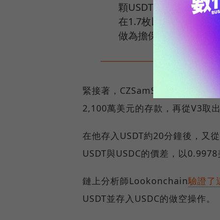
顆USDT透過去中心化交
在1.7枚以太幣的礦工費
做為擔保。
緊接著，CZSamSun向去中心化金
2,100萬美元的存款，再從V3取出
在他存入USDT約20分鐘後，又從另
USDT與USDC的價差，以0.99
鏈上分析師Lookonchain
驗證了
USDT並存入USDC的做空操作。