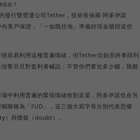
老神在在？
的發行暨營運公司Tether，技術長保羅·阿多伊諾
條推文中向客戶保證，「一如既往地」準備好現金贖回這些
很容易利用這種普遍情緒，但Tether自始至終奉陪到
長信誓旦旦對套利者喊話：不管你們要兌多少錢，我都
市場中利用普遍的緊張情緒收割韭菜，阿多伊諾也在另
鶴唳稱為「FUD」，這三個大寫字母分別代表恐懼
nty）與懷疑（doubt）。