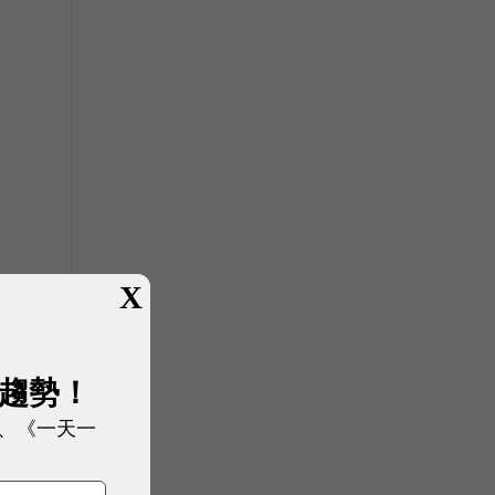
X
展趨勢！
、《一天一