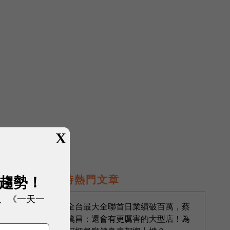
X
，
展趨勢！
即時熱門文章
、《一天一
全台最大全聯首日業績破百萬，蔡
1
篤昌：還會有更厲害的大型店！為