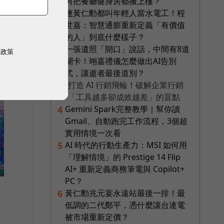
何把餐廳健身房都搬上樓？
連黃仁勳都叫年輕人當水電工！程
2
世嘉：智慧通膨重新定義「有價值
的人」到底什麼樣子？
一張遺照「開口」說話，中間有8道
3
權政策
關卡！翊嘉禮儀怎麼做出AI告別
式，讓逝者最後道別？
打造 AI 行銷飛輪！破解企業行銷
PR
「工具越多卻成效越差」的盲點
Gemini Spark完整教學｜幫你讀
4
Gmail、自動跑完工作流程，3個超
實用情境一次看
AI 時代的行動生產力：MSI 如何用
5
「理解情境」的 Prestige 14 Flip
AI+ 重新定義商務筆電與 Copilot+
PC？
黃仁勳兆元宴永遠站最後一排！最
6
低調的二代鄭平，憑什麼讓台達電
被市場重新定價？