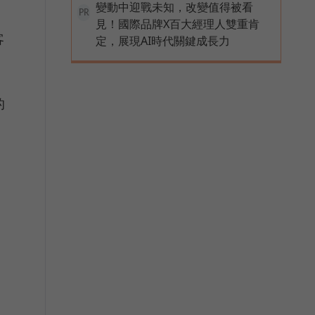
變動中迎戰未知，改變值得被看
PR
見！國際品牌X百大經理人雙重肯
客
定，展現AI時代關鍵成長力
的