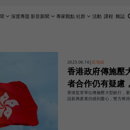
聞
深度專題
影音新聞
專家觀點
社群
活動
課程
雜誌
2023.06.16
|
區塊鏈
香港政府傳施壓
者合作仍有疑慮
香港監管單位傳施壓大型銀行，
該新興產業仍感到憂心，雙方將