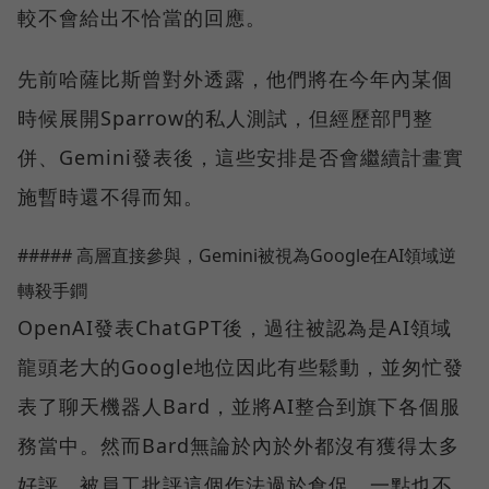
較不會給出不恰當的回應。
先前哈薩比斯曾對外透露，他們將在今年內某個
時候展開Sparrow的私人測試，但經歷部門整
併、Gemini發表後，這些安排是否會繼續計畫實
施暫時還不得而知。
##### 高層直接參與，Gemini被視為Google在AI領域逆
轉殺手鐧
OpenAI發表ChatGPT後，過往被認為是AI領域
龍頭老大的Google地位因此有些鬆動，並匆忙發
表了聊天機器人Bard，並將AI整合到旗下各個服
務當中。然而Bard無論於內於外都沒有獲得太多
好評，被員工批評這個作法過於倉促，一點也不