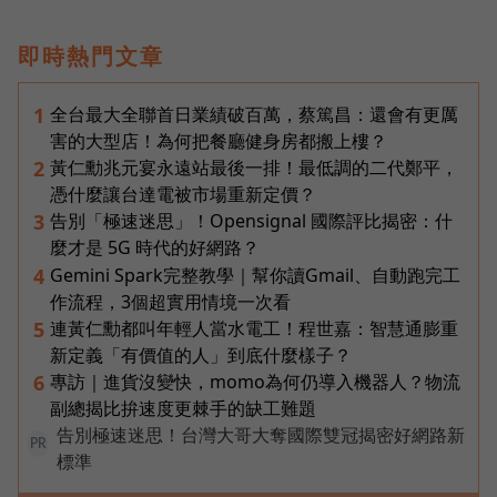
即時熱門文章
全台最大全聯首日業績破百萬，蔡篤昌：還會有更厲
1
害的大型店！為何把餐廳健身房都搬上樓？
黃仁勳兆元宴永遠站最後一排！最低調的二代鄭平，
2
憑什麼讓台達電被市場重新定價？
告別「極速迷思」！Opensignal 國際評比揭密：什
3
麼才是 5G 時代的好網路？
Gemini Spark完整教學｜幫你讀Gmail、自動跑完工
4
作流程，3個超實用情境一次看
連黃仁勳都叫年輕人當水電工！程世嘉：智慧通膨重
5
新定義「有價值的人」到底什麼樣子？
專訪｜進貨沒變快，momo為何仍導入機器人？物流
6
副總揭比拚速度更棘手的缺工難題
告別極速迷思！台灣大哥大奪國際雙冠揭密好網路新
PR
標準