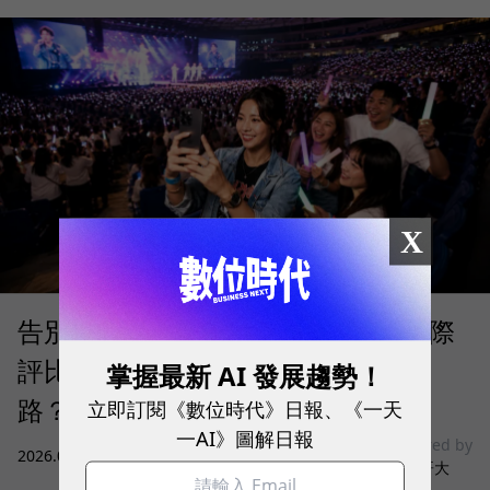
X
告別「極速迷思」！Opensignal 國際
評比揭密：什麼才是 5G 時代的好網
掌握最新 AI 發展趨勢！
路？
立即訂閱《數位時代》日報、《一天
一AI》圖解日報
sponsored by
2026.08.03
|
3C生活
台灣大哥大