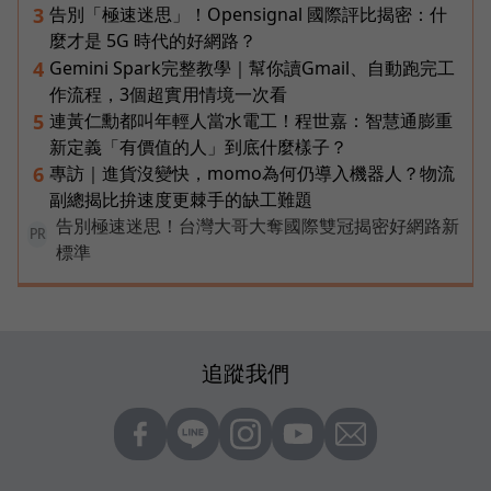
告別「極速迷思」！Opensignal 國際評比揭密：什
3
麼才是 5G 時代的好網路？
Gemini Spark完整教學｜幫你讀Gmail、自動跑完工
4
作流程，3個超實用情境一次看
連黃仁勳都叫年輕人當水電工！程世嘉：智慧通膨重
5
新定義「有價值的人」到底什麼樣子？
專訪｜進貨沒變快，momo為何仍導入機器人？物流
6
副總揭比拚速度更棘手的缺工難題
告別極速迷思！台灣大哥大奪國際雙冠揭密好網路新
PR
標準
追蹤我們