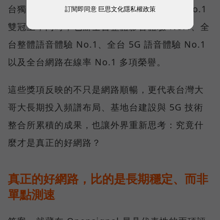
台獨有的「可靠性體驗」與「品質一致性」No.1
訂閱即同意
巨思文化隱私權政策
雙冠王，同時，包辦全台整體影音體驗 No.1、全
台整體語音體驗 No.1、全台 5G 語音體驗 No.1
以及全台網路在線率 No.1 多項榮譽。
這些獎項反映的不只是網路順暢，更代表台灣大
哥大長期投入頻譜布局、基地台建設與 5G 技術
整合所累積的成果，也讓外界重新思考：究竟什
麼才是真正的好網路？
真正的好網路，比的是長期穩定、而非
單點測速