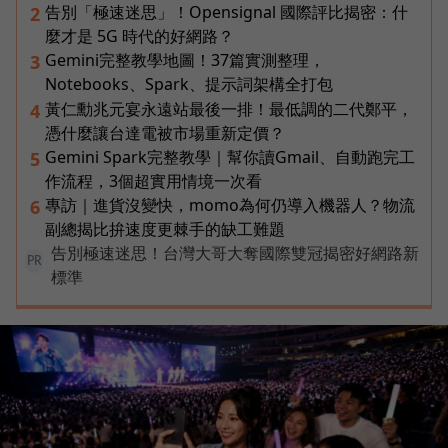
告別「極速迷思」！Opensignal 國際評比揭密：什
2
麼才是 5G 時代的好網路？
Gemini完整教學地圖！37篇實測整理，
3
Notebooks、Spark、提示詞架構全打包
黃仁勳兆元宴永遠站最後一排！最低調的二代鄭平，
4
憑什麼讓台達電被市場重新定價？
Gemini Spark完整教學｜幫你讀Gmail、自動跑完工
5
作流程，3個超實用情境一次看
專訪｜進貨沒變快，momo為何仍導入機器人？物流
6
副總揭比拚速度更棘手的缺工難題
告別極速迷思！台灣大哥大奪國際雙冠揭密好網路新
PR
標準