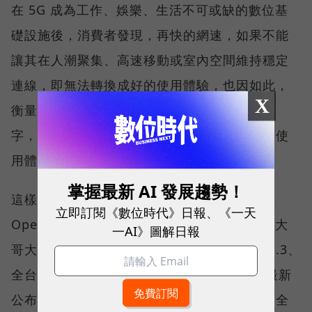
在 5G 成為工作、娛樂、生活不可或缺的數位基
礎設施後，消費者發現，再快的網速，如果不能
讓其在人潮聚集、高速移動或室內空間維持穩定
連線，即無法轉換成好的使用體驗，也因如此，
X
衡量「好網路」的標準，也逐漸從追求測速數
字，轉向任何時間、任何地點都能穩定連線的使
用體驗。
掌握最新 AI 發展趨勢！
這樣的轉變，也反映在國際權威網路分析機構
立即訂閱《數位時代》日報、《一天
Opensignal 公布的評比結果。今年初，台灣大
一AI》圖解日報
哥大不僅率先奪下「 4G／5G 在線率全球 No.3、
全台 No.1 」國際級榮譽，在 Opensignal 最新
公布的台灣行動網路體驗報告中，更一舉斬獲全