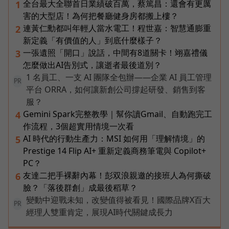
全台最大全聯首日業績破百萬，蔡篤昌：還會有更厲
1
害的大型店！為何把餐廳健身房都搬上樓？
連黃仁勳都叫年輕人當水電工！程世嘉：智慧通膨重
2
新定義「有價值的人」到底什麼樣子？
一張遺照「開口」說話，中間有8道關卡！翊嘉禮儀
3
怎麼做出AI告別式，讓逝者最後道別？
1 名員工、一支 AI 團隊全包辦——企業 AI 員工管理
PR
平台 ORRA，如何讓新創公司撐起研發、銷售到客
服？
Gemini Spark完整教學｜幫你讀Gmail、自動跑完工
4
作流程，3個超實用情境一次看
AI 時代的行動生產力：MSI 如何用「理解情境」的
5
Prestige 14 Flip AI+ 重新定義商務筆電與 Copilot+
PC？
友達二把手裸辭內幕！彭双浪親邀的接班人為何撕破
6
臉？「落後群創」成最後稻草？
變動中迎戰未知，改變值得被看見！國際品牌X百大
PR
經理人雙重肯定，展現AI時代關鍵成長力