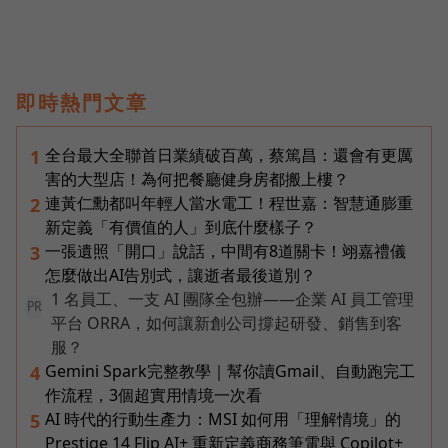
即時熱門文章
全台最大全聯首日業績破百萬，蔡篤昌：還會有更厲
1
害的大型店！為何把餐廳健身房都搬上樓？
連黃仁勳都叫年輕人當水電工！程世嘉：智慧通膨重
2
新定義「有價值的人」到底什麼樣子？
一張遺照「開口」說話，中間有8道關卡！翊嘉禮儀
3
怎麼做出AI告別式，讓逝者最後道別？
1 名員工、一支 AI 團隊全包辦——企業 AI 員工管理
PR
平台 ORRA，如何讓新創公司撐起研發、銷售到客
服？
Gemini Spark完整教學｜幫你讀Gmail、自動跑完工
4
作流程，3個超實用情境一次看
AI 時代的行動生產力：MSI 如何用「理解情境」的
5
Prestige 14 Flip AI+ 重新定義商務筆電與 Copilot+