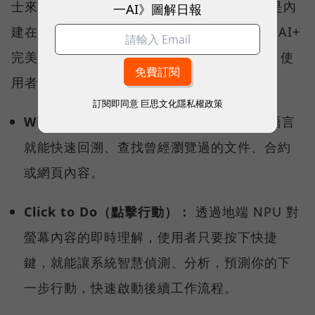
士來說，AI 不再只是網頁上的聊天工具，而是內
一AI》圖解日報
建在系統底層的數位助手。Prestige 14 Flip AI+
完美符合 Windows Copilot+ PC 架構認證，使
用者可解鎖多項雲端無法執行的關鍵功能：
訂閱即同意
巨思文化隱私權政策
Windows Recal（回顧功能） ：
用自然語言
就能快速回溯、查找曾經瀏覽過的文件、合約
或網頁內容。
Click to Do（點擊行動）：
透過地端 NPU 對
螢幕內容的即時理解，使用者只要按下快捷
鍵，就能讓系統智慧偵測、分析，預測你的下
一步行動，快速啟動後續工作流程。