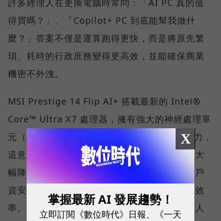
許多經理人在更換電腦時常問：「AI PC 真的值
得買嗎？」、「Copilot+ PC 到底能幫我做什
麼？」答案不僅是運算跑得更快，而是將原先繁
瑣、耗時的行政庶務變得更高效，並能確保商業
機密不外洩。
MSI Prestige 14 Flip AI+ 搭載最新的 Intel®
Core™ Ultra X7 處理器，擁有強大的神經處理單
X
元（NPU），能提供優異的本地端 AI 運算能力，
這意味著大量運算能透過筆電本身就能執行，大
幅降低對雲端的依賴，確保企業敏感資料與客戶
資安不外洩，同時兼顧資料處理的速度與能源效
掌握最新 AI 發展趨勢！
率。對於每天需要處理大量文件與郵件的商務人
立即訂閱《數位時代》日報、《一天