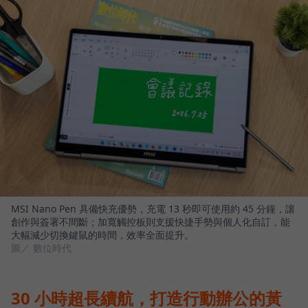
MSI Nano Pen 具備快充優勢，充電 13 秒即可使用約 45 分鐘，讓
創作與簽署不間斷；加寬觸控板則支援快捷手勢與個人化自訂，能
大幅減少切換鍵鼠的時間，效率全面提升。
圖／ 數位時代
30 小時超長續航，打造行動辦公的黃