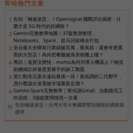
即時熱門文章
告別「極速迷思」！Opensignal 國際評比揭密：什
1
麼才是 5G 時代的好網路？
Gemini完整教學地圖！37篇實測整理，
2
Notebooks、Spark、提示詞架構全打包
全台最大全聯首日業績破百萬，蔡篤昌：還會有更厲
3
害的大型店！為何把餐廳健身房都搬上樓？
專訪｜進貨沒變快，momo為何仍導入機器人？物流
4
副總揭比拚速度更棘手的缺工難題
黃仁勳兆元宴永遠站最後一排！最低調的二代鄭平，
5
憑什麼讓台達電被市場重新定價？
Gemini Spark完整教學｜幫你讀Gmail、自動跑完工
6
作流程，3個超實用情境一次看
告別極速迷思！台灣大哥大奪國際雙冠揭密好網路新
PR
標準