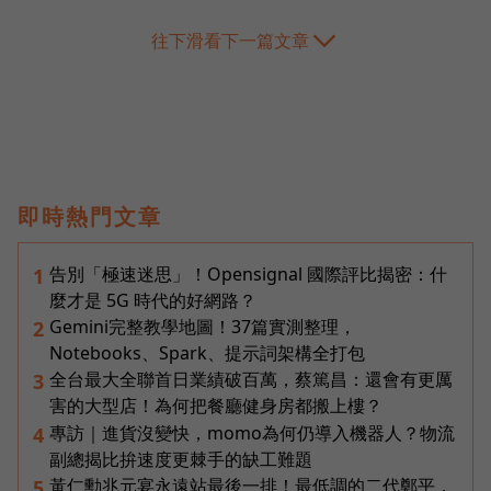
往下滑看下一篇文章
即時熱門文章
告別「極速迷思」！Opensignal 國際評比揭密：什
1
麼才是 5G 時代的好網路？
Gemini完整教學地圖！37篇實測整理，
2
Notebooks、Spark、提示詞架構全打包
全台最大全聯首日業績破百萬，蔡篤昌：還會有更厲
3
害的大型店！為何把餐廳健身房都搬上樓？
專訪｜進貨沒變快，momo為何仍導入機器人？物流
4
副總揭比拚速度更棘手的缺工難題
黃仁勳兆元宴永遠站最後一排！最低調的二代鄭平，
5