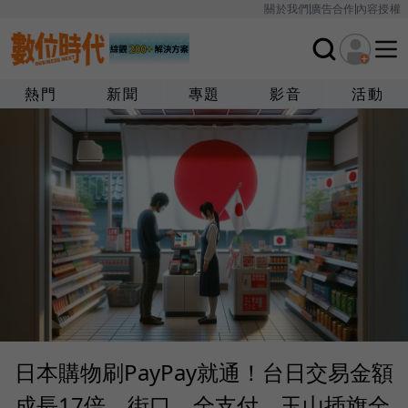
關於我們
廣告合作
內容授權
熱門
新聞
專題
影音
活動
日本購物刷PayPay就通！台日交易金額
成長17倍，街口、全支付、玉山插旗全