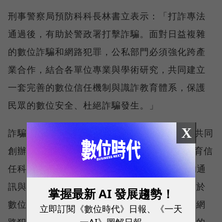
刑事警察局預防科科長林書立表示：「打詐專法
通過後，有助於警政署打擊詐騙。面對日益複雜
的數位詐騙和網路犯罪，公私部門必須強化跨產
業合作，結合各單位專業與學術研究，共同建立
一套完善的數位信任機制與識詐教育體系，保護
民眾的數位安全、杜絕詐騙發生。」
X
詐騙研究暨AI科技防詐小組召集人Gogolook共同
創辦人暨董事長鄭勝丰表示：「Gogolook培育信
任科技發展，致力於透過AI技術和全球最大的通
訊與數位防詐數據資料庫，提升產業和全民對於
掌握最新 AI 發展趨勢！
數位安全的信任。面對日益複雜的數位詐騙與網
立即訂閱《數位時代》日報、《一天
一AI》圖解日報
路犯罪挑戰，未來也將加深與協會跨產業成員的