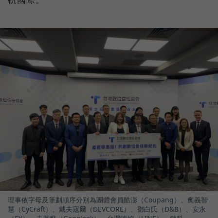
理事依字母及筆劃順序分別為團體會員酷澎（Coupang）、奧義智
慧（CyCraft）、戴夫寇爾（DEVCORE）、鄧白氏（D&B）、安永