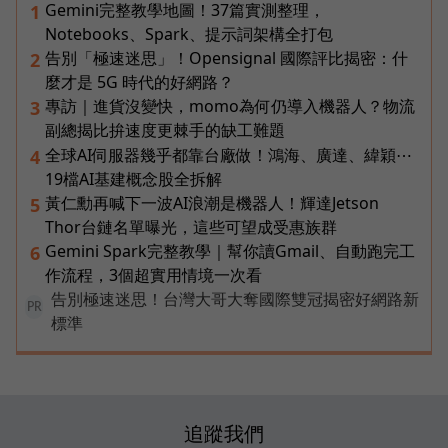
Gemini完整教學地圖！37篇實測整理，
1
Notebooks、Spark、提示詞架構全打包
告別「極速迷思」！Opensignal 國際評比揭密：什
2
麼才是 5G 時代的好網路？
專訪｜進貨沒變快，momo為何仍導入機器人？物流
3
副總揭比拚速度更棘手的缺工難題
全球AI伺服器幾乎都靠台廠做！鴻海、廣達、緯穎⋯
4
19檔AI基建概念股全拆解
黃仁勳再喊下一波AI浪潮是機器人！輝達Jetson
5
Thor台鏈名單曝光，這些可望成受惠族群
Gemini Spark完整教學｜幫你讀Gmail、自動跑完工
6
作流程，3個超實用情境一次看
告別極速迷思！台灣大哥大奪國際雙冠揭密好網路新
PR
標準
追蹤我們