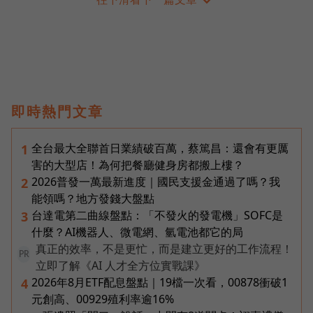
即時熱門文章
全台最大全聯首日業績破百萬，蔡篤昌：還會有更厲
1
害的大型店！為何把餐廳健身房都搬上樓？
2026普發一萬最新進度｜國民支援金通過了嗎？我
2
能領嗎？地方發錢大盤點
台達電第二曲線盤點：「不發火的發電機」SOFC是
3
什麼？AI機器人、微電網、氫電池都它的局
真正的效率，不是更忙，而是建立更好的工作流程！
PR
立即了解《AI 人才全方位實戰課》
2026年8月ETF配息盤點｜19檔一次看，00878衝破1
4
元創高、00929殖利率逾16%