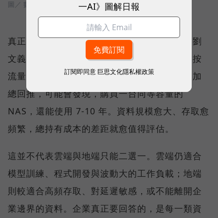
圖／ 數位時代
一AI》圖解日報
真正讓更多企業回頭計算的，則是長期成本。劉
文義指出，資料上傳雲端可能免費，下載卻會按
訂閱即同意
巨思文化隱私權政策
流量收費；當企業把一年、兩年、三年的費用加
總回推，可能會發現，購買一台同等容量的
NAS，還能使用 7-10 年。資料規模愈大、存取愈
頻繁，總持有成本的差距就愈值得評估。
這並不代表雲端與地端只能二選一。雲端仍適合
模型訓練、程式開發與波動大的工作負載；地端
則較適合高頻存取、對延遲敏感，或不能離開企
業邊界的資料。企業真正要回答的，是每一類資