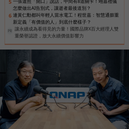
一張遺照「開口」說話，中間有8道關卡！翊嘉禮儀
5
怎麼做出AI告別式，讓逝者最後道別？
連黃仁勳都叫年輕人當水電工！程世嘉：智慧通膨重
6
新定義「有價值的人」到底什麼樣子？
讓永續成為看得見的力量！國際品牌X百大經理人雙
PR
重榮譽認證，放大永續價值影響力