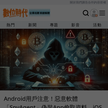
關於我們
廣告合作
內容授權
熱門
新聞
專題
影音
活動
Android用戶注意！惡意軟體
「SpyAgent」偽裝App偷取資料，iOS