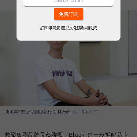
訂閱即同意
巨思文化隱私權政策
達摩媒體暨影領國際執行長 林合政
圖／ 數位時代
數聚集團品牌長蔡雅藍（Blue）進一步拆解品牌