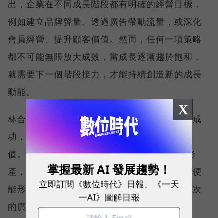
出，企業在不同成長階段都有明確的經營目標，
例如建立品牌聲量、透過廣告帶動流量，或深化
會員經營、提升顧客價值。然而，任何一項策略
都不可能無限放大成效，當成長逐漸趨於飽和，
就需要下一個階段接力，才能持續創造新的成長
動能。
X
林合政表示，真正重要的，不是哪一個環節最成
功，而是每一個環節都能為下一個階段創造價
值。 當品牌聲量帶動流量、流量沉澱為會員資
掌握最新 AI 發展趨勢！
產，再透過會員口碑與數據反哺品牌影響力，便
立即訂閱《數位時代》日報、《一天
能形成持續運轉的品牌飛輪，而不是依賴一次次
一AI》圖解日報
的廣告投入。