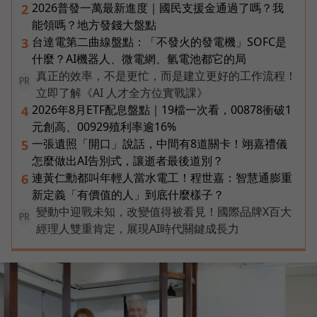
2026普發一萬最新進度｜國民支援金通過了嗎？我
2
能領嗎？地方發錢大盤點
台達電第二曲線盤點：「不發火的發電機」SOFC是
3
什麼？AI機器人、微電網、氫電池都它的局
真正的效率，不是更忙，而是建立更好的工作流程！
PR
立即了解《AI 人才全方位實戰課》
2026年8月ETF配息盤點｜19檔一次看，00878衝破1
4
元創高、00929殖利率逾16%
一張遺照「開口」說話，中間有8道關卡！翊嘉禮儀
5
怎麼做出AI告別式，讓逝者最後道別？
連黃仁勳都叫年輕人當水電工！程世嘉：智慧通膨重
6
新定義「有價值的人」到底什麼樣子？
變動中迎戰未知，改變值得被看見！國際品牌X百大
PR
經理人雙重肯定，展現AI時代關鍵成長力