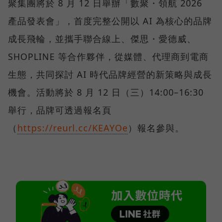
聚集團將於 8 月 12 日舉辦「數聚・領航 2026
產品發表會」，首度完整公開以 AI 為核心的品牌
成長飛輪，並攜手聯合線上、傑思・愛德威、
SHOPLINE 等合作夥伴，從媒體、代理商到電商
生態，共同探討 AI 時代品牌經營的新策略與成長
機會。活動將於 8 月 12 日（三）14:00–16:30
舉行，品牌可透過報名頁
（
https://reurl.cc/KEAYOe
）報名參與。