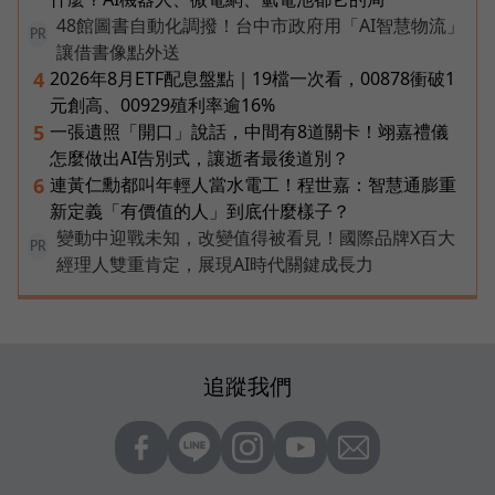
48館圖書自動化調撥！台中市政府用「AI智慧物流」
PR
讓借書像點外送
2026年8月ETF配息盤點｜19檔一次看，00878衝破1
4
元創高、00929殖利率逾16%
一張遺照「開口」說話，中間有8道關卡！翊嘉禮儀
5
怎麼做出AI告別式，讓逝者最後道別？
連黃仁勳都叫年輕人當水電工！程世嘉：智慧通膨重
6
新定義「有價值的人」到底什麼樣子？
變動中迎戰未知，改變值得被看見！國際品牌X百大
PR
經理人雙重肯定，展現AI時代關鍵成長力
追蹤我們