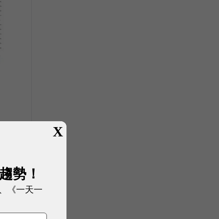
4
X
展趨勢！
、《一天一