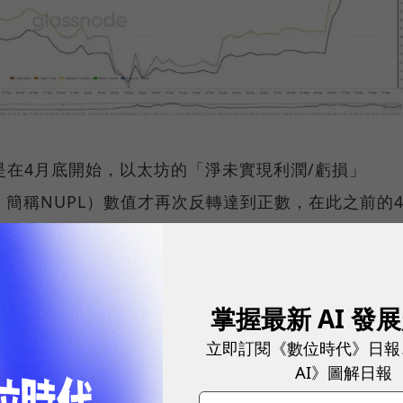
，也是在4月底開始，以太坊的「淨未實現利潤/虧損」
it/Loss，簡稱NUPL）數值才再次反轉達到正數，在此之前的
始終為負數。這段時間內以太坊的價格跌破了1,800美
就是說，當以太坊的價格跌至1,800美元以下時，整體持
。不過，這種負值的數據有時也顯示是市場底部的訊
掌握最新 AI 發
不過，截至5月17日，NUPL數值最高達到0.328，
立即訂閱《數位時代》日報
初期或復甦期，還未達到極度樂觀的階段。
AI》圖解日報