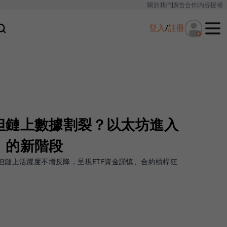
關於我們
廣告合作
內容授權
登入
/
註冊
但鏈上數據割裂？以太坊進入
」的新階段
，但鏈上活躍度不增反降，呈現ETF資金謹慎、合約槓桿狂