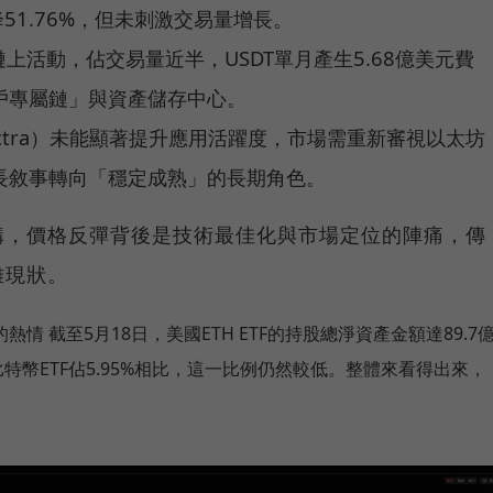
51.76%，但未刺激交易量增長。
上活動，佔交易量近半，USDT單月產生5.68億美元費
戶專屬鏈」與資產儲存中心。
ctra）未能顯著提升應用活躍度，市場需重新審視以太坊
長敘事轉向「穩定成熟」的長期角色。
構，價格反彈背後是技術最佳化與市場定位的陣痛，傳
雜現狀。
的熱情 截至5月18日，美國ETH ETF的持股總淨資產金額達89.7
比特幣ETF佔5.95%相比，這一比例仍然較低。整體來看得出來，