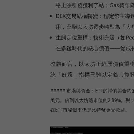
格上漲引發獲利了結；Gas費年降
DEX交易結構轉變：穩定幣主導鏈
用，凸顯以太坊逐步轉型為「大
生態定位重構：技術升級（如Pe
在多鏈時代的核心價值——從成
整體而言，以太坊正經歷價值重
統「好壞」指標已難以定義其複
##### 市場與資金：ETF的謹慎與合約
美元。佔到以太坊總市值的2.89%。與
在ETF市場似乎仍是比特幣更受歡迎。