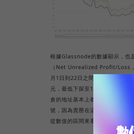
根據Glassnode的數據顯示
（Net Unrealized Prof
月1日到22日之間，NUPL數值
元，最低下探至1,385美元，也
倉的地址基本上都處於虧損狀態
號，因為賣壓在這個階段接近枯竭。
從數值的區間來看，仍處於多頭