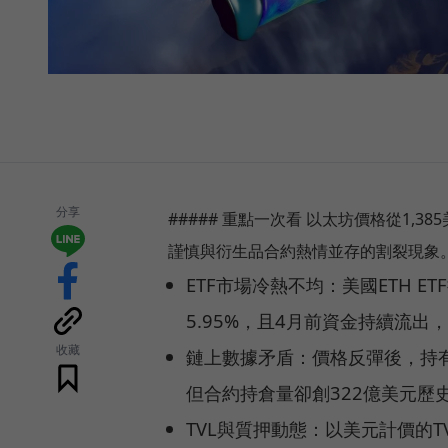
分享
##### 重點一次看 以太坊價格從1,3
謹慎與衍生品合約熱情並存的割裂現象
ETF市場冷熱不均：美國ETH E
5.95%，且4月前資金持續流出
收藏
鏈上數據矛盾：價格反彈後，持有
但合約持倉量卻創322億美元歷
TVL與質押動態：以美元計價的T