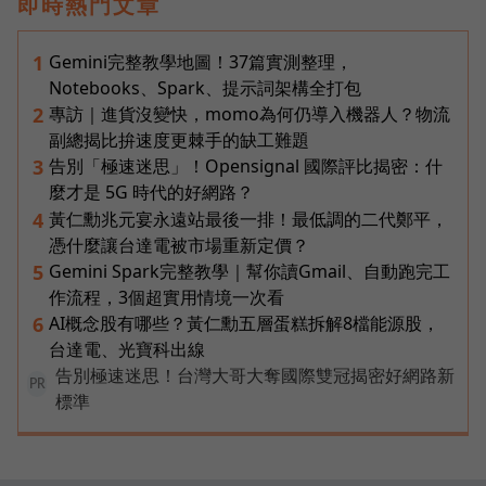
即時熱門文章
Gemini完整教學地圖！37篇實測整理，
1
Notebooks、Spark、提示詞架構全打包
專訪｜進貨沒變快，momo為何仍導入機器人？物流
2
副總揭比拚速度更棘手的缺工難題
告別「極速迷思」！Opensignal 國際評比揭密：什
3
麼才是 5G 時代的好網路？
黃仁勳兆元宴永遠站最後一排！最低調的二代鄭平，
4
憑什麼讓台達電被市場重新定價？
Gemini Spark完整教學｜幫你讀Gmail、自動跑完工
5
作流程，3個超實用情境一次看
AI概念股有哪些？黃仁勳五層蛋糕拆解8檔能源股，
6
台達電、光寶科出線
告別極速迷思！台灣大哥大奪國際雙冠揭密好網路新
PR
標準