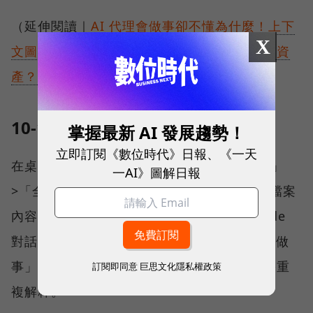
（延伸閱讀｜
AI 代理會做事卻不懂為什麼！上下
X
文圖譜是什麼？它為何讓「決策軌跡」成企業資
產？
）
10-15 分鐘：設定全域指示
掌握最新 AI 發展趨勢！
立即訂閱《數位時代》日報、《一天
在桌面版應用程式中，前往「設定」>「協作」
一AI》圖解日報
>「全域指示-編輯」。將上述三個 .md 格式檔案
內容貼入。這麼做，將可確保每一次與 Claude
對話時，它已預先掌握「你是誰」、「你怎麼做
事」與「你偏好的產出」的永久記憶，而無需重
訂閱即同意
巨思文化隱私權政策
複解釋。