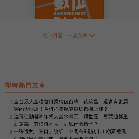
往下滑看下一篇文章
即時熱門文章
全台最大全聯首日業績破百萬，蔡篤昌：還會有更厲
1
害的大型店！為何把餐廳健身房都搬上樓？
連黃仁勳都叫年輕人當水電工！程世嘉：智慧通膨重
2
新定義「有價值的人」到底什麼樣子？
一張遺照「開口」說話，中間有8道關卡！翊嘉禮儀
3
怎麼做出AI告別式，讓逝者最後道別？