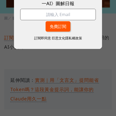
一AI》圖解日報
圖／ 數位時代
訂閱《一天一AI》日報
，每天跟你分享超實用的
訂閱即同意
巨思文化隱私權政策
AI小技巧！
延伸閱讀：
實測｜用「文言文」提問能省
Token嗎？這段黃金提示詞，能讓你的
Claude用久一點