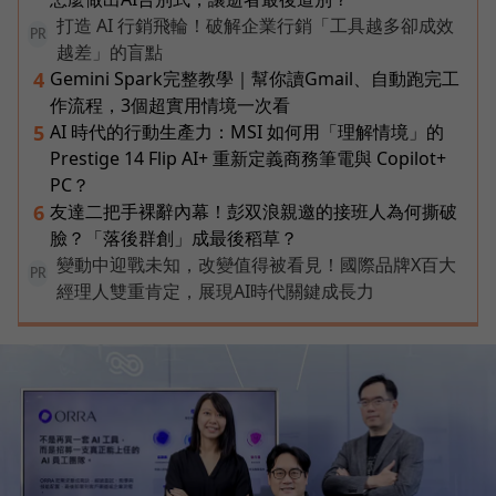
打造 AI 行銷飛輪！破解企業行銷「工具越多卻成效
PR
越差」的盲點
Gemini Spark完整教學｜幫你讀Gmail、自動跑完工
4
作流程，3個超實用情境一次看
AI 時代的行動生產力：MSI 如何用「理解情境」的
5
Prestige 14 Flip AI+ 重新定義商務筆電與 Copilot+
PC？
友達二把手裸辭內幕！彭双浪親邀的接班人為何撕破
6
臉？「落後群創」成最後稻草？
變動中迎戰未知，改變值得被看見！國際品牌X百大
PR
經理人雙重肯定，展現AI時代關鍵成長力