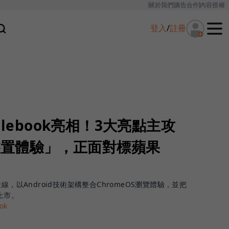
關於我們
廣告合作
內容授權
登入
/
註冊
glebook亮相！3大亮點主攻
跨裝置體驗」，正面對標蘋果
筆電產線，以Android技術架構整合ChromeOS瀏覽體驗，並把
上市。
ok