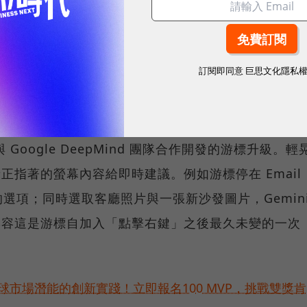
 不必安裝到筆電，就能直接從 Googlebook 上呼叫使
訂閱即同意
巨思文化隱私
中肚子餓，直接在筆電開外送 App 點餐，不用拿手機；
也能直接在 Googlebook 上完成。
與 Google DeepMind 團隊合作開發的游標升級。輕
者正指著的螢幕內容給即時建議。例如游標停在 Email
選項；同時選取客廳照片與一張新沙發圖片，Gemin
e 形容這是游標自加入「點擊右鍵」之後最久未變的一次
球市場潛能的創新實踐！立即報名100 MVP，挑戰雙獎肯