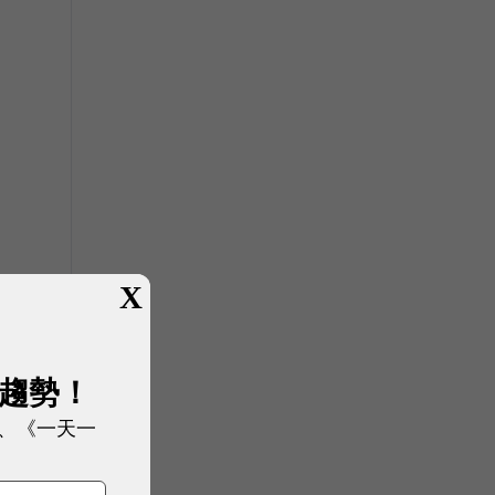
X
展趨勢！
、《一天一