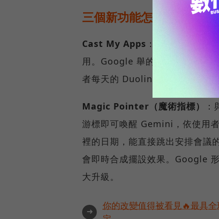
三個新功能怎麼運作？
Cast My Apps
：手機上的 App
用。Google 舉的情境是工作
者每天的 Duolingo 練習通知，
Magic Pointer（魔術指標）
：
游標即可喚醒 Gemini，依使用
裡的日期，能直接跳出安排會議的
會即時合成擺設效果。Googl
大升級。
你的改變值得被看見🔥最具全
➜
定