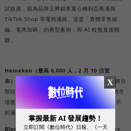
試妝員，因為品牌正將銷售重心轉到亞馬遜與
TikTok Shop 等電商通路。這是「實體零售縮
編、電商加碼」的典型案例，與 AI 較無直接關
聯。
Heineken（最高 6,000 人，2 月 10 日宣
X
布）
：啤酒龍頭海尼根在 2026 年至 2027 年將分
階段裁減 5,000 至 6,000 人，動因是歐美啤酒市
場萎縮、歐洲廠房整併，與本輪科技裁員潮屬不
同邏輯。
掌握最新 AI 發展趨勢！
立即訂閱《數位時代》日報、《一天
Block（4,000 人，2 月 25 日宣布）
：Square