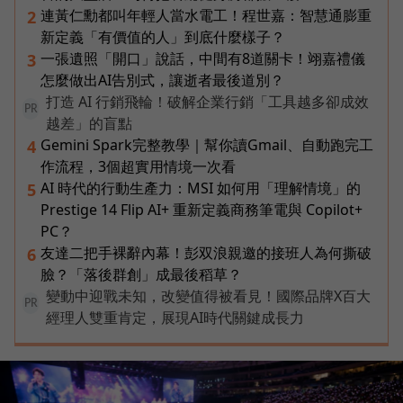
連黃仁勳都叫年輕人當水電工！程世嘉：智慧通膨重
2
新定義「有價值的人」到底什麼樣子？
一張遺照「開口」說話，中間有8道關卡！翊嘉禮儀
3
怎麼做出AI告別式，讓逝者最後道別？
打造 AI 行銷飛輪！破解企業行銷「工具越多卻成效
PR
越差」的盲點
Gemini Spark完整教學｜幫你讀Gmail、自動跑完工
4
作流程，3個超實用情境一次看
AI 時代的行動生產力：MSI 如何用「理解情境」的
5
Prestige 14 Flip AI+ 重新定義商務筆電與 Copilot+
PC？
友達二把手裸辭內幕！彭双浪親邀的接班人為何撕破
6
臉？「落後群創」成最後稻草？
變動中迎戰未知，改變值得被看見！國際品牌X百大
PR
經理人雙重肯定，展現AI時代關鍵成長力