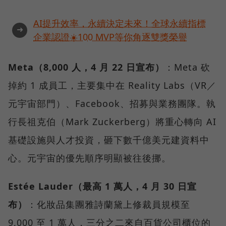
AI提升效率，永續決定未來！全球永續指標
➜
企業認證☀️100 MVP等你角逐雙獎榮譽
Meta（8,000 人，4 月 22 日宣布）
：Meta 砍
掉約 1 成員工，主要集中在 Reality Labs（VR／
元宇宙部門）、Facebook、招募與業務團隊。執
行長祖克伯（Mark Zuckerberg）將重心轉向 AI
基礎設施與人才投資，砸下數千億美元建資料中
心。元宇宙的優先順序明顯被往後挪。
Estée Lauder（最高 1 萬人，4 月 30 日宣
布）
：化妝品集團雅詩蘭黛上修裁員規模至
9,000 至 1 萬人，三分之二來自百貨公司櫃位的