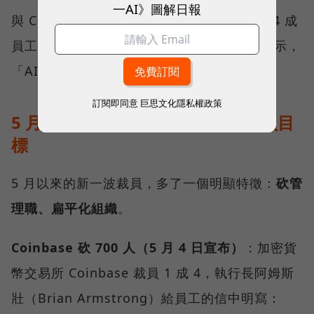
一AI》圖解日報
與 Cash App 的母公司 Block，裁掉相當於 4 成
員工數。創辦人多西（Jack Dorsey）公開表示，
「AI 工具改變了公司運作方式」。
訂閱即同意
巨思文化隱私權政策
5 月新一波：「管理層」也成為裁員目
標
5 月以來的新一波裁員，多了一個明顯特徵：
砍管
理職、扁平化組織
。
Coinbase 砍 700 人（5 月 4 日宣布）
：加密貨
幣交易所 Coinbase 裁員 1 成 4，執行長阿姆斯
壯（Brian Armstrong）給員工的信中明寫：