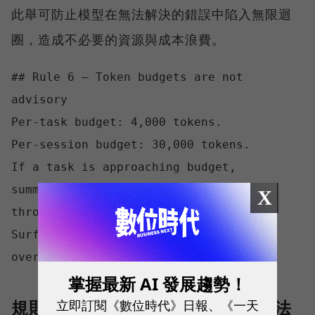
此舉可防止模型在無法解決的錯誤中陷入無限迴
圈，造成不必要的資源與成本浪費。
## Rule 6 — Token budgets are not 
advisory

Per-task budget: 4,000 tokens.

Per-session budget: 30,000 tokens.

If a task is approaching budget, 
summarize and start fresh. Do not push 
X
through.

Surfacing the breach > silently 
掌握最新 AI 發展趨勢！
立即訂閱《數位時代》日報、《一天
規則7：衝突要攤開講，禁止混合寫法