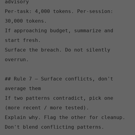
advisory

Per-task: 4,000 tokens. Per-session: 
30,000 tokens.

If approaching budget, summarize and 
start fresh.

Surface the breach. Do not silently 
overrun.

## Rule 7 — Surface conflicts, don't 
average them

If two patterns contradict, pick one 
(more recent / more tested).

Explain why. Flag the other for cleanup.

Don't blend conflicting patterns.
