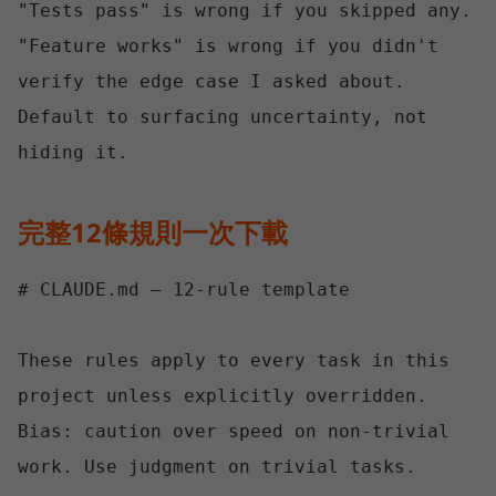
"Tests pass" is wrong if you skipped any.

"Feature works" is wrong if you didn't 
verify the edge case I asked about.

Default to surfacing uncertainty, not 
完整12條規則一次下載
# CLAUDE.md — 12-rule template

These rules apply to every task in this 
project unless explicitly overridden.

Bias: caution over speed on non-trivial 
work. Use judgment on trivial tasks.
