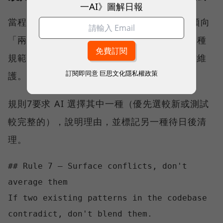
一AI》圖解日報
當程式庫中存在兩種相互矛盾的寫法時，AI 傾向
「兩種都照顧到」，寫出一個試圖同時滿足兩種
規範的程式碼。這比任何一種原始寫法都更難維
訂閱即同意
巨思文化隱私權政策
護。
規則7要求 AI 選擇其中一種（優先選較新或測試
較完整的），說明理由，並標記另一種待日後清
理。
## Rule 7 — Surface conflicts, don't 
average them

If two existing patterns in the codebase 
contradict, don't blend them.
