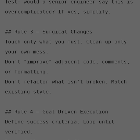
Test: would a senior engineer say this is 
overcomplicated? If yes, simplify.

## Rule 3 — Surgical Changes

Touch only what you must. Clean up only 
your own mess.

Don't "improve" adjacent code, comments, 
or formatting.

Don't refactor what isn't broken. Match 
existing style.

## Rule 4 — Goal-Driven Execution

Define success criteria. Loop until 
verified.
