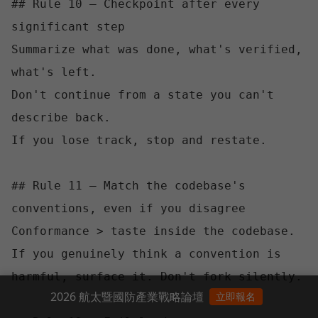
## Rule 10 — Checkpoint after every 
significant step

Summarize what was done, what's verified, 
what's left.

Don't continue from a state you can't 
describe back.

If you lose track, stop and restate.

## Rule 11 — Match the codebase's 
conventions, even if you disagree

Conformance > taste inside the codebase.

If you genuinely think a convention is 
harmful, surface it. Don't fork silently.

2026 航太暨國防產業戰略論壇
立即報名