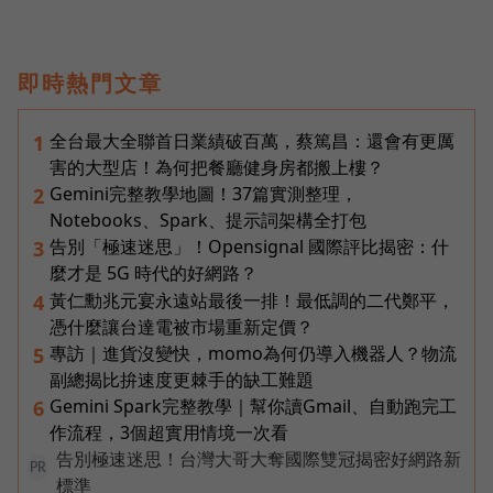
即時熱門文章
全台最大全聯首日業績破百萬，蔡篤昌：還會有更厲
1
害的大型店！為何把餐廳健身房都搬上樓？
Gemini完整教學地圖！37篇實測整理，
2
Notebooks、Spark、提示詞架構全打包
告別「極速迷思」！Opensignal 國際評比揭密：什
3
麼才是 5G 時代的好網路？
黃仁勳兆元宴永遠站最後一排！最低調的二代鄭平，
4
憑什麼讓台達電被市場重新定價？
專訪｜進貨沒變快，momo為何仍導入機器人？物流
5
副總揭比拚速度更棘手的缺工難題
Gemini Spark完整教學｜幫你讀Gmail、自動跑完工
6
作流程，3個超實用情境一次看
告別極速迷思！台灣大哥大奪國際雙冠揭密好網路新
PR
標準