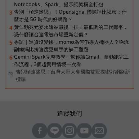
Notebooks、Spark、提示詞架構全打包
告別「極速迷思」！Opensignal 國際評比揭密：什
3
麼才是 5G 時代的好網路？
黃仁勳兆元宴永遠站最後一排！最低調的二代鄭平，
4
憑什麼讓台達電被市場重新定價？
專訪｜進貨沒變快，momo為何仍導入機器人？物流
5
副總揭比拚速度更棘手的缺工難題
Gemini Spark完整教學｜幫你讀Gmail、自動跑完工
6
作流程，3個超實用情境一次看
告別極速迷思！台灣大哥大奪國際雙冠揭密好網路新
PR
標準
追蹤我們