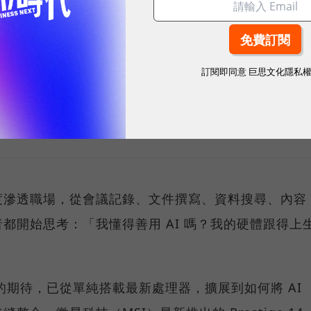
訂閱即同意
巨思文化隱私
sponsored by
微星科技
度滲透職場，從會議記錄、文件撰寫、資料搜尋、內容
都開始思考：「我懂得善用 AI 嗎？我的硬體跟得上
C 的期待，已從單純搭載最新處理器，擴展到如何將 AI