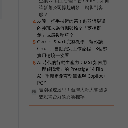
企業 AI 員工管理平台 ORRA，如何
讓新創公司撐起研發、銷售到客
服？
友達二把手裸辭內幕！彭双浪親邀
4
的接班人為何撕破臉？「落後群
創」成最後稻草？
Gemini Spark完整教學｜幫你讀
5
Gmail、自動跑完工作流程，3個超
實用情境一次看
AI 時代的行動生產力：MSI 如何用
6
「理解情境」的 Prestige 14 Flip
AI+ 重新定義商務筆電與 Copilot+
PC？
告別極速迷思！台灣大哥大奪國際
PR
雙冠揭密好網路新標準