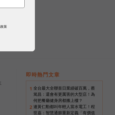
權政策
即時熱門文章
生
全台最大全聯首日業績破百萬，蔡
1
篤昌：還會有更厲害的大型店！為
何把餐廳健身房都搬上樓？
連黃仁勳都叫年輕人當水電工！程
2
世嘉：智慧通膨重新定義「有價值