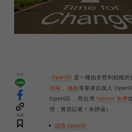
分享
OpenID
是一種由非營利組織所
IBM
、
微軟
等業者以加入 Open
OpenID ，而台灣
Yahoo! 奇摩
理：實習記者 / 朱靜涵）
收藏
認識 OpenID