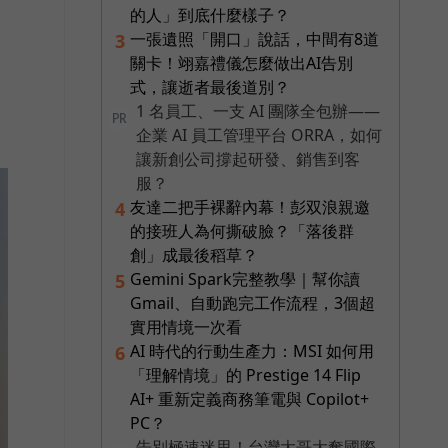
的人」到底什麼樣子？
一張遺照「開口」說話，中間有8道
3
關卡！翊嘉禮儀怎麼做出AI告別
式，讓逝者最後道別？
1 名員工、一支 AI 團隊全包辦——
PR
企業 AI 員工管理平台 ORRA，如何
讓新創公司撐起研發、銷售到客
服？
友達二把手裸辭內幕！彭双浪親邀
4
的接班人為何撕破臉？「落後群
創」成最後稻草？
Gemini Spark完整教學｜幫你讀
5
Gmail、自動跑完工作流程，3個超
實用情境一次看
AI 時代的行動生產力：MSI 如何用
6
「理解情境」的 Prestige 14 Flip
AI+ 重新定義商務筆電與 Copilot+
PC？
告別極速迷思！台灣大哥大奪國際