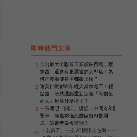
即時熱門文章
全台最大全聯首日業績破百萬，蔡
1
篤昌：還會有更厲害的大型店！為
何把餐廳健身房都搬上樓？
連黃仁勳都叫年輕人當水電工！程
2
世嘉：智慧通膨重新定義「有價值
的人」到底什麼樣子？
一張遺照「開口」說話，中間有8道
3
關卡！翊嘉禮儀怎麼做出AI告別
式，讓逝者最後道別？
1 名員工、一支 AI 團隊全包辦——
PR