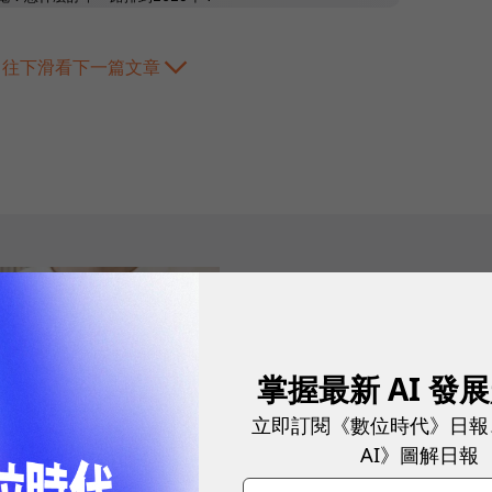
往下滑看下一篇文章
2026.07.31
|
3C生活
AI 時代的行動
境」的 Prestige
掌握最新 AI 發
立即訂閱《數位時代》日報
電與 Copilot+ 
AI》圖解日報
當 AI 成為貼身助理，筆電從效能競賽
AI+商務筆電亦重新定義現代工作