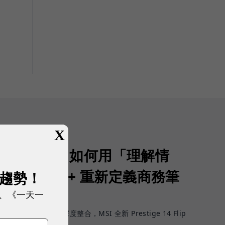
X
生產力：MSI 如何用「理解情
 14 Flip AI+ 重新定義商務筆
展趨勢！
、《一天一
PC？
進展到工作情境深度整合，MSI 全新 Prestige 14 Flip
體驗。