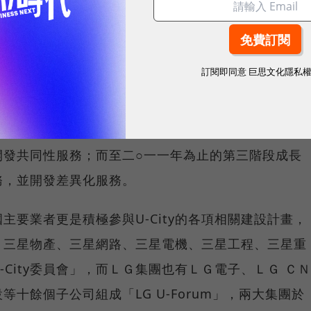
九五年起便擔任著地方自治團體情報化計畫的整合者，
訂閱即同意
巨思文化隱私
億韓圜來整合地方政府的情報資源，分階段建構「地方
第一階段導入期，主要將投入二十五億韓圜的經費，擬
來到二○○九年為止的基礎建設期，則將致力於建構
開發共同性服務；而至二○一一年為止的第三階段成長
務，並開發差異化服務。
主要業者更是積極參與U-City的各項相關建設計畫，
、三星物產、三星網路、三星電機、三星工程、三星重
City委員會」，而ＬＧ集團也有ＬＧ電子、ＬＧ ＣＮ
十餘個子公司組成「LG U-Forum」，兩大集團於