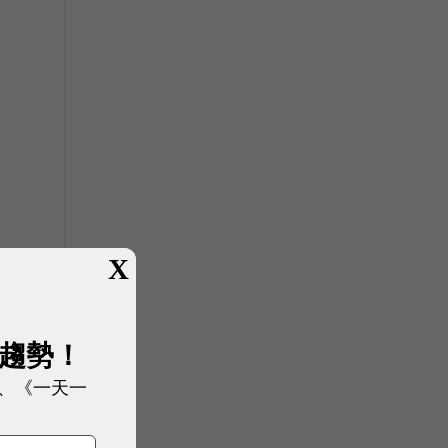
諮
法
X
展趨勢！
、《一天一