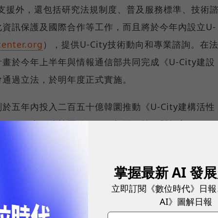
 USP）提供支援外，還包括研究法規制度、普及服務標準、技術
資訊保護及國際合作等工作，而且將於今年內設立U-
enter.org
），提供U-City技術動向和專業諮詢。在
畫於今年上半年與情報通信部共同完成《U-City建設
會通過立法，於明年度正式實施。
於五年內投入二百五十億韓圜推動《U-City建構活性
四十二億韓圜的U-City相關預算，對投入U-City
援，補助六個U-City的示範地區工作事項，包括松島
川（生態及文化服務模型）、海雲台（觀光及安全服務
掌握最新 AI 發
施管理模型）、世宗．燕岐郡（建設工地及工程管理模
立即訂閱《數位時代》日報
型），計畫在今年底前完成示範區的建構並開始營運，
AI》圖解日報
礎，建構出U-City的標準模型。