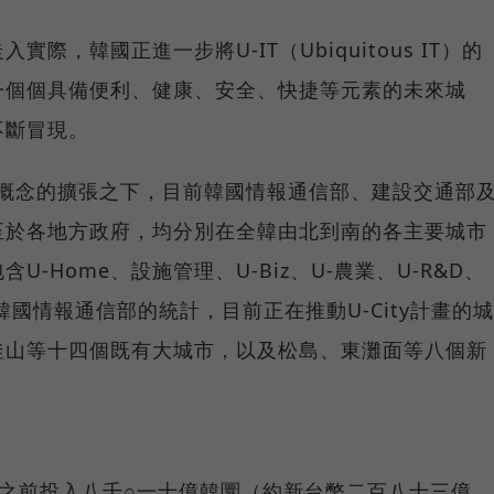
際，韓國正進一步將U-IT（Ubiquitous IT）的
一個個具備便利、健康、安全、快捷等元素的未來城
不斷冒現。
us）概念的擴張之下，目前韓國情報通信部、建設交通部
至於各地方政府，均分別在全韓由北到南的各主要城市
含U-Home、設施管理、U-Biz、U-農業、U-R&D、
據韓國情報通信部的統計，目前正在推動U-City計畫的城
釜山等十四個既有大城市，以及松島、東灘面等八個新
之前投入八千○一十億韓圜（約新台幣二百八十三億