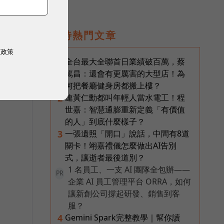
即時熱門文章
權政策
情
全台最大全聯首日業績破百萬，蔡
1
篤昌：還會有更厲害的大型店！為
何把餐廳健身房都搬上樓？
連黃仁勳都叫年輕人當水電工！程
2
世嘉：智慧通膨重新定義「有價值
的人」到底什麼樣子？
一張遺照「開口」說話，中間有8道
3
關卡！翊嘉禮儀怎麼做出AI告別
式，讓逝者最後道別？
1 名員工、一支 AI 團隊全包辦——
PR
企業 AI 員工管理平台 ORRA，如何
讓新創公司撐起研發、銷售到客
服？
Gemini Spark完整教學｜幫你讀
4