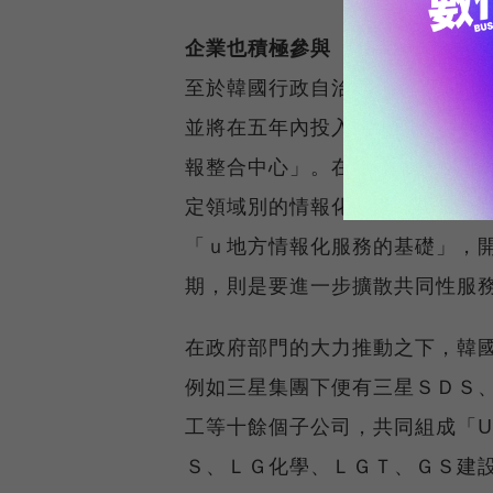
企業也積極參與
至於韓國行政自治部則早在一九
並將在五年內投入九千二百○五
報整合中心」。在今年底為止的
定領域別的情報化策略計畫；接下
「ｕ地方情報化服務的基礎」，
期，則是要進一步擴散共同性服
在政府部門的大力推動之下，韓國
例如三星集團下便有三星ＳＤＳ
工等十餘個子公司，共同組成「U-
Ｓ、ＬＧ化學、ＬＧＴ、ＧＳ建設等