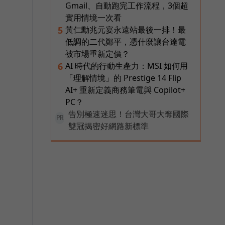
Gmail、自動跑完工作流程，3個超
實用情境一次看
黃仁勳兆元宴永遠站最後一排！最
5
低調的二代鄭平，憑什麼讓台達電
被市場重新定價？
AI 時代的行動生產力：MSI 如何用
6
「理解情境」的 Prestige 14 Flip
AI+ 重新定義商務筆電與 Copilot+
PC？
告別極速迷思！台灣大哥大奪國際
PR
雙冠揭密好網路新標準