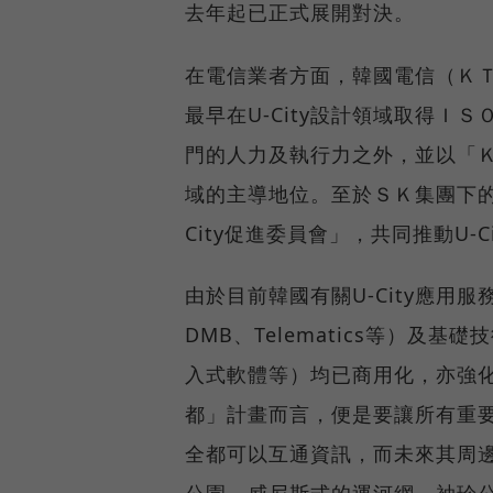
去年起已正式展開對決。
在電信業者方面，韓國電信（ＫＴ
最早在U-City設計領域取得ＩＳ
門的人力及執行力之外，並以「ＫＴ寫
域的主導地位。至於ＳＫ集團下的
City促進委員會」，共同推動U-Ci
由於目前韓國有關U-City應用服務
DMB、Telematics等）及基礎技術
入式軟體等）均已商用化，亦強化
都」計畫而言，便是要讓所有重
全都可以互通資訊，而未來其周
公園、威尼斯式的運河網、袖珍