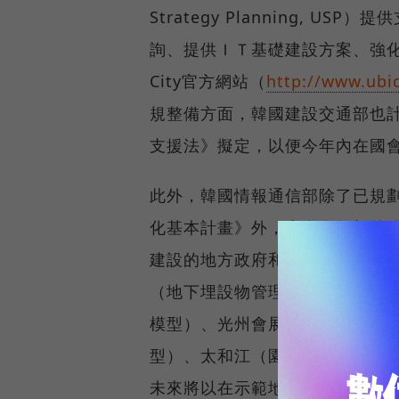
Strategy Planning,
詢、提供ＩＴ基礎建設方案、強化
City官方網站（
http://www.ubic
規整備方面，韓國建設交通部也計
支援法》擬定，以便今年內在國
此外，韓國情報通信部除了已規劃
化基本計畫》外，也在今年額外編列了
建設的地方政府和業者提供直接支
（地下埋設物管理模型）、清溪
模型）、光州會展中心（地上設
型）、太和江（園區污染管理模
未來將以在示範地區的檢測結果為基