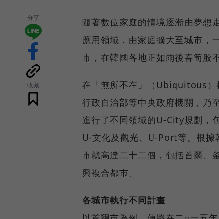
分享
隨著數位家庭的情境逐漸由夢想走入實
應用領域，由家庭擴大至城市，
市，在韓國各地正如雨後春筍般
在「無所不在」（Ubiquito
收藏
行政自治部等中央政府機關，乃
進行了不同領域的U-City規劃，包
U-文化及觀光、U-Port等。根
市就高達二十二個，包括首爾、
興複合都市。
各城市執行不同計畫
以首爾市為例，便將在二○一五年