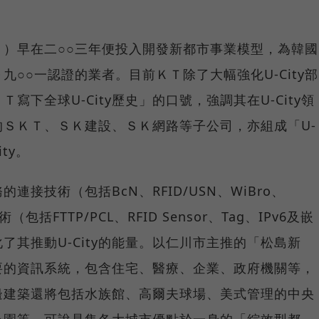
）早在二○○三年便投入開發新都市事業模型，為韓國
Ｏ九○○一認證的業者。目前ＫＴ除了大幅強化U-City部
下全球U-City歷史」的口號，強調其在U-City領
ＳＫＴ、ＳＫ建設、ＳＫ網路等子公司，亦組成「U-
ty。
的連接技術（包括BcN、RFID/USN、WiBro、
（包括FTTP/PCL、RFID Sensor、Tag、IPv6及嵌
了其推動U-City的能量。以仁川市主推的「松島新
要的資訊系統，包含住宅、醫療、企業、政府機關等，
邊建築還將包括水族館、高爾夫球場、美式管理的中央
公園等，可說是集各大城市優點於一身的「綜效型都