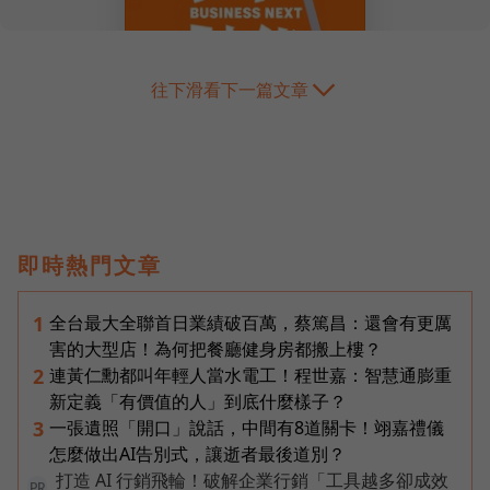
往下滑看下一篇文章
即時熱門文章
全台最大全聯首日業績破百萬，蔡篤昌：還會有更厲
1
害的大型店！為何把餐廳健身房都搬上樓？
連黃仁勳都叫年輕人當水電工！程世嘉：智慧通膨重
2
新定義「有價值的人」到底什麼樣子？
一張遺照「開口」說話，中間有8道關卡！翊嘉禮儀
3
怎麼做出AI告別式，讓逝者最後道別？
打造 AI 行銷飛輪！破解企業行銷「工具越多卻成效
PR