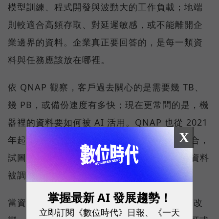
模型訓練、程式開發與波動大的工作負載；地端
則較適合高頻存取、對延遲敏感，或不能離開企
業邊界的資料。企業真正要回答的，是每一類資
料與任務應該放在哪裡。
依 QNAP 觀察，客戶過去關心的是需要幾 TB、
幾 PB，或備份速度有多快；現在更常問的是，機
器裡的資料要如何被 AI 活用。QNAP 也從 2021
X
年起，把公司發展定調在 AI 與高速網路的融合，
試圖讓 NAS 從資料保存的位置，進一步成為資料
被調用的位置。
掌握最新 AI 發展趨勢！
當資料量持續擴大，搜尋與管理方式也會跟著改
立即訂閱《數位時代》日報、《一天