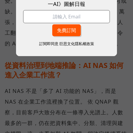
變。「在 NAS 裡放入 AI Agent 會越來越不可或
一AI》圖解日報
缺。」劉文義舉例，當照片累積到 10 萬、20 萬
張，要找出其中幾張特定畫面，已不可能只靠人
工翻找。此時，能理解內容、接受自然語言指令
的 AI 工具，會從加分功能逐漸變成必要條件。
訂閱即同意
巨思文化隱私權政策
從資料治理到地端推論：AI NAS 如何
進入企業工作流？
AI NAS 不是「多了 AI 功能的 NAS」，而是
NAS 在企業工作流裡換了位置。 依 QNAP 觀
察，目前客戶大致分布在一條導入光譜上。人數
最多的一群，仍在把資料集中、分類、清理與建