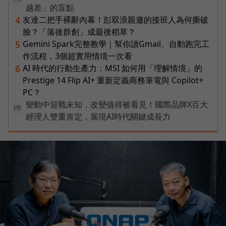
越差」的盲點
友達二把手裸辭內幕！彭双浪親邀的接班人為何撕破
4
臉？「落後群創」成最後稻草？
Gemini Spark完整教學｜幫你讀Gmail、自動跑完工
5
作流程，3個超實用情境一次看
AI 時代的行動生產力：MSI 如何用「理解情境」的
6
Prestige 14 Flip AI+ 重新定義商務筆電與 Copilot+
PC？
變動中迎戰未知，改變值得被看見！國際品牌X百大
PR
經理人雙重肯定，展現AI時代關鍵成長力