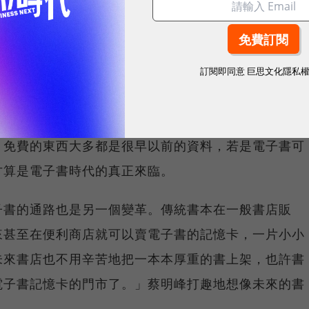
，最常見的就是pdf、txt、doc等，有些甚至是自
明峰解釋，未來的商機不在硬體產品，而在數位內容與
「誰可以先把數位內容的平台標準建立起來，誰就是老
訂閱即同意
巨思文化隱私
是免費的資源，再不然就是舊書，「可是誰要看舊書
。免費的東西大多都是很早以前的資料，若是電子書可
才算是電子書時代的真正來臨。
子書的通路也是另一個變革。傳統書本在一般書店販
來甚至在便利商店就可以賣電子書的記憶卡，一片小小
未來書店也不用辛苦地把一本本厚重的書上架，也許書
電子書記憶卡的門市了。」蔡明峰打趣地想像未來的書