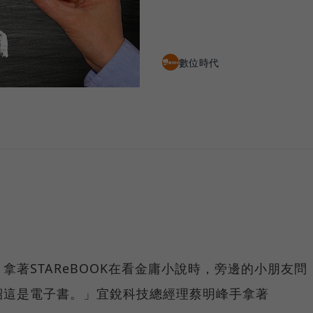
數位時代
拿著STAReBOOK在看金庸小說時，旁邊的小朋友問
紹這是電子書。」宜銳科技總經理蔡明峰手拿著