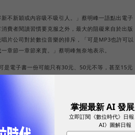
容新不新穎或內容吸不吸引人。」蔡明峰一語點出電子
有消費者閱讀習慣要克服之外，最大的阻礙來自於出版
唱片公司對於數位音樂的排斥，「可是MP3也許可以
成一章節一章節來賣。」蔡明峰無奈地表示。
，可是電子書一份可能只有30元、50元不等，甚至15元
00元當中扣除作者10％版稅與通路商的成本後，可獲
過於電子書，加上出版社又擔心數位內容會有「盜版」
出版社都在抗拒電子書數位化。
掌握最新 AI 發
立即訂閱《數位時代》日報
是數位內容的最重要課題。因為數位化，所以容易傳
AI》圖解日報
「盜版」狀況出現，數位音樂是這樣，數位出版更是這