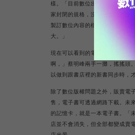
樣。「目前數位出版有太多檔案格式
家封閉的規格，沒有統一。」蔡
製訂數位內容的檔案格式標準，
大。」
現在可以看到的電子書內容大多
啊，」蔡明峰兩手一攤，搖搖頭
以做到跟書店裡的新書同步時，
除了數位版權問題之外，販賣電
售，電子書可透過網路下載。未
的記憶卡，就是一本電子書。「
店並不會消失，但全部都變成賣
店光景。