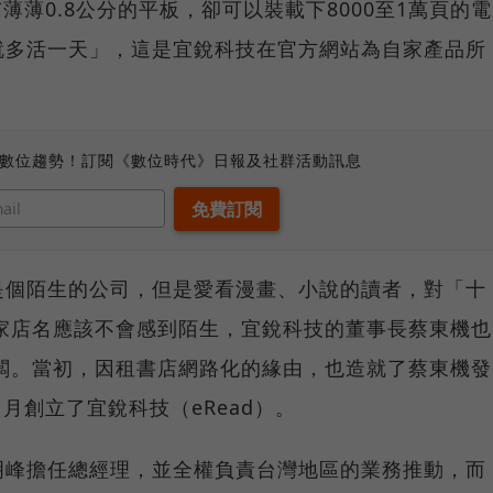
有薄薄0.8公分的平板，卻可以裝載下8000至1萬頁的電
就多活一天」，這是宜銳科技在官方網站為自家產品所
、數位趨勢！訂閱《數位時代》日報及社群活動訊息
是個陌生的公司，但是愛看漫畫、小說的讀者，對「十
這兩家店名應該不會感到陌生，宜銳科技的董事長蔡東機也
的老闆。當初，因租書店網路化的緣由，也造就了蔡東機發
1月創立了宜銳科技（eRead）。
明峰擔任總經理，並全權負責台灣地區的業務推動，而