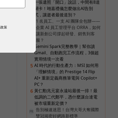
一張遺照「開口」說話，中間有8道
3
關卡！翊嘉禮儀怎麼做出AI告別
式，讓逝者最後道別？
1 名員工、一支 AI 團隊全包辦——
PR
企業 AI 員工管理平台 ORRA，如何
權政策
讓新創公司撐起研發、銷售到客
服？
Gemini Spark完整教學｜幫你讀
4
Gmail、自動跑完工作流程，3個超
實用情境一次看
AI 時代的行動生產力：MSI 如何用
5
「理解情境」的 Prestige 14 Flip
AI+ 重新定義商務筆電與 Copilot+
PC？
黃仁勳兆元宴永遠站最後一排！最
6
低調的二代鄭平，憑什麼讓台達電
被市場重新定價？
告別極速迷思！台灣大哥大奪國際
PR
雙冠揭密好網路新標準