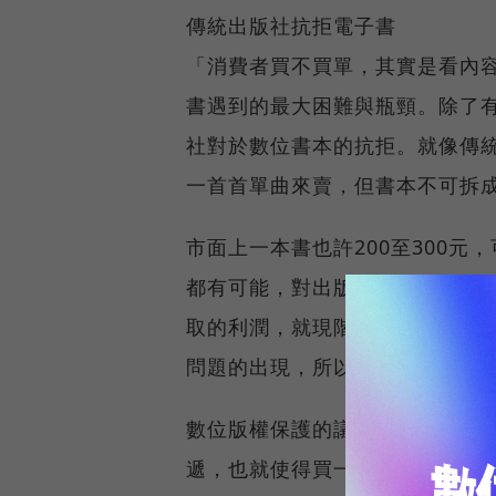
傳統出版社抗拒電子書
「消費者買不買單，其實是看內
書遇到的最大困難與瓶頸。除了
社對於數位書本的抗拒。就像傳統
一首首單曲來賣，但書本不可拆
市面上一本書也許200至300元
都有可能，對出版商來說，原本3
取的利潤，就現階段來說還是高
問題的出現，所以幾乎全世界的
數位版權保護的議題一直以來都
遞，也就使得買一份大家共用的