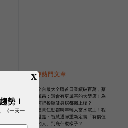
即時熱門文章
X
全台最大全聯首日業績破百萬，蔡
1
篤昌：還會有更厲害的大型店！為
展趨勢！
何把餐廳健身房都搬上樓？
連黃仁勳都叫年輕人當水電工！程
2
、《一天一
世嘉：智慧通膨重新定義「有價值
的人」到底什麼樣子？