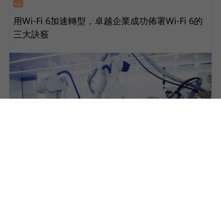
03
用Wi-Fi 6加速轉型，卓越企業成功佈署Wi-Fi 6的
三大訣竅
04
製造業的資安保衛戰！Aruba如何透過流量清洗，