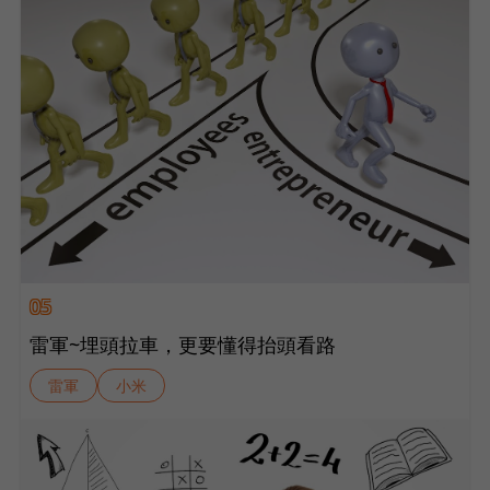
05
雷軍~埋頭拉車，更要懂得抬頭看路
雷軍
小米