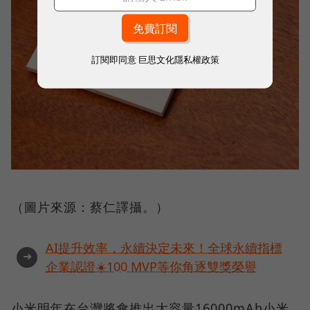
訂閱即同意
巨思文化隱私權政策
（圖片來源：蔡仁譯攝。）
AI提升效率，永續決定未來！全球永續指標
➜
企業認證☀️100 MVP等你角逐雙獎榮譽
小米明年在台灣將會推出大容量16000mAh小米