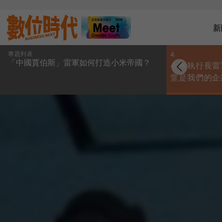
新
專題列表
3
4
「中國賈伯斯」雷軍如何打造小米帝國？
北京直擊】 小米3、
「中國的蘋果」小米
小米執行長雷
米電視登場，Hugo
推平板，追趕「美國
堂是我們的企
arra同台亮相
的小米」蘋果
標竿