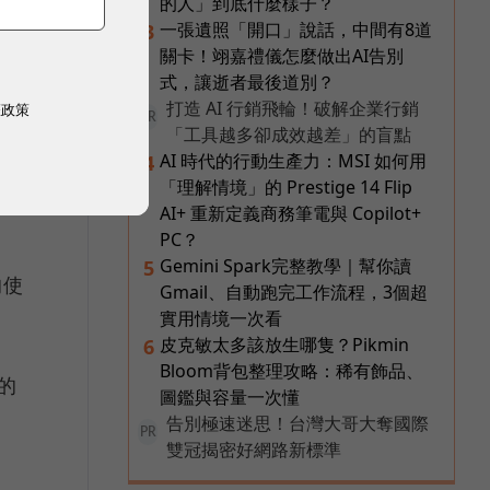
的人」到底什麼樣子？
一張遺照「開口」說話，中間有8道
3
雷
關卡！翊嘉禮儀怎麼做出AI告別
式，讓逝者最後道別？
出
打造 AI 行銷飛輪！破解企業行銷
權政策
PR
「工具越多卻成效越差」的盲點
AI 時代的行動生產力：MSI 如何用
4
因
「理解情境」的 Prestige 14 Flip
AI+ 重新定義商務筆電與 Copilot+
PC？
Gemini Spark完整教學｜幫你讀
5
的使
Gmail、自動跑完工作流程，3個超
實用情境一次看
皮克敏太多該放生哪隻？Pikmin
6
Bloom背包整理攻略：稀有飾品、
的
圖鑑與容量一次懂
告別極速迷思！台灣大哥大奪國際
PR
雙冠揭密好網路新標準