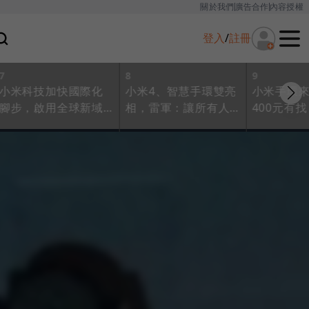
關於我們
廣告合作
內容授權
登入
/
註冊
7
8
9
小米科技加快國際化
小米4、智慧手環雙亮
小米手環
腳步，啟用全球新域
相，雷軍：讓所有人
400元有
名mi.com
買得起好科技
增強版和
賣