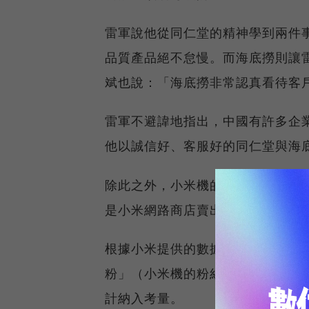
雷軍說他從同仁堂的精神學到兩件
品質產品絕不怠慢。而海底撈則讓
斌也說：「海底撈非常認真看待客
雷軍不避諱地指出，中國有許多企
他以誠信好、客服好的同仁堂與海
除此之外，小米機的行銷模式也打
是小米網路商店賣出，省去了與零
根據小米提供的數據，「米粉」的
粉」（小米機的粉絲）在網路上分
計納入考量。