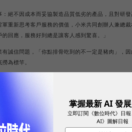
事：絕不因成本而妥協製造品質低劣的產品，且對研發
雷軍重新思考客戶服務的價值，小米共同創辦人兼總裁
戶的回應，服務好到總是讓客人感到驚喜。」
業有誠信問題，「你點排骨吃到的不一定是豬肉」，因
底撈為標竿。
破過去智慧型手機的固有典範；首先，約72%的小米機
售通路打交道的昂貴後勤運籌成本。
掌握最新 AI 發
活躍程度是其他智慧型手機使用者的兩倍，廣大的「米
立即訂閱《數位時代》日報
享開箱、拆解的心得，這些建議都會被新一款的小米機
AI》圖解日報