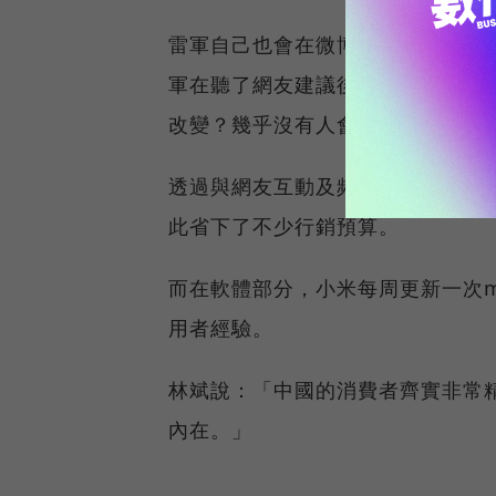
雷軍自己也會在微博上與網友討論
軍在聽了網友建議後的決定。雷軍
改變？幾乎沒有人會這麼做。」
透過與網友互動及頻繁更新軟體，
此省下了不少行銷預算。
而在軟體部分，小米每周更新一次mi
用者經驗。
林斌說：「中國的消費者齊實非常
內在。」