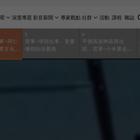
聞
深度專題
影音新聞
專家觀點
社群
活動
課程
雜誌
5
6
軍~同仁
雷軍~埋頭拉車，更要
平價高規神器再出
業文化
懂得抬頭看路
招，雷軍~小米要走向
智慧家庭物聯網了