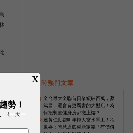
高
林
此
X
都
即時熱門文章
全台最大全聯首日業績破百萬，蔡
1
展趨勢！
篤昌：還會有更厲害的大型店！為
何把餐廳健身房都搬上樓？
、《一天一
設
連黃仁勳都叫年輕人當水電工！程
2
世嘉：智慧通膨重新定義「有價值