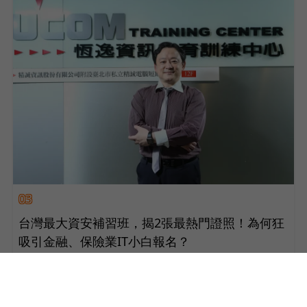
03
台灣最大資安補習班，揭2張最熱門證照！為何狂
吸引金融、保險業IT小白報名？
駭客攻擊
人才培育