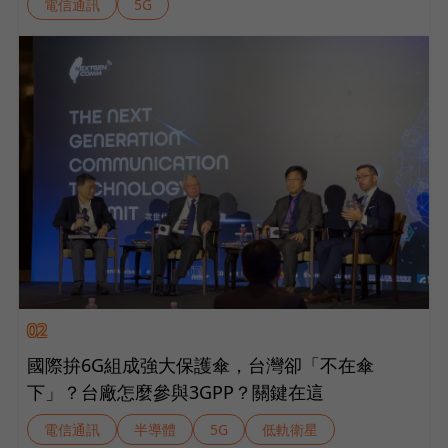
電信通訊
5G
02
國際拚6G組成強大保護傘，台灣卻「不在傘
下」？台廠怎麼參與3GPP？關鍵在這
電信通訊
半導體
5G
低軌衛星