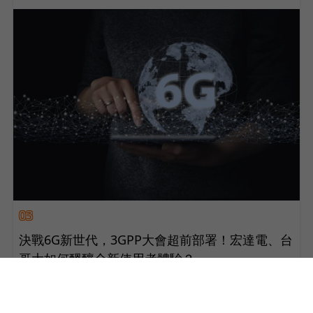
03
決戰6G新世代，3GPP大會超前部署！宏達電、台
哥大如何醞釀全新使用者體驗？