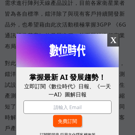
需求進行陣列天線產品設計，目前各家衛星業者
皆為各自標準，鐳洋除了與現有客戶持續開發新
品外，也希望藉由此次活動積極掌握3GPP 《6G
通訊標準草案》的發展進程，能更即時進行商業
X
布局，提供客戶更合適的產品及服務。
對此，鐳洋科技業務開發處處長李柏緯補充說，
鐳洋科技擁有陣列天線研發技術和產品驗測與測
掌握最新 AI 發展趨勢！
試設備建置實力，能夠提供客戶從產品設計到生
立即訂閱《數位時代》日報、《一天
一AI》圖解日報
產測試的一站式客製化服務，這項服務有效地縮
短了產品開發週期，並提升了產品生產效能，同
時解決了量產時良率不佳等問題，有助於加速客
戶產品進入市場的時間。
訂閱即同意
巨思文化隱私權政策