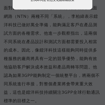
面對目前市場上熟知的地面網路與新興的非地面
網路（NTN）兩種不同「系統」，李柏緯表示鐳
洋科技已做好萬全準備，能夠滿足客戶在產品測
試方面的各種需求。他進一步觀察指出，這兩個
不同系統在產品設計和測試方面都需要投入相當
的成本。因此，像鐳洋科技這樣能夠同時提供多
種服務的廠商將具有一定的競爭優勢，能夠有效
地協助客戶解決成本效益和產品商轉等問題。他
認為如果3GPP能夠制定一個統整平台，將兩個不
同系統進行串接，對整個產業將會帶來重大效
益，這也是鐳洋科技持續關注3GPP全球行動通訊
標準的目標之一。