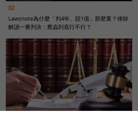
02
Lawsnote為什麼「判4年、賠1億」那麼重？律師
解讀一審判決：爬蟲到底行不行？
03