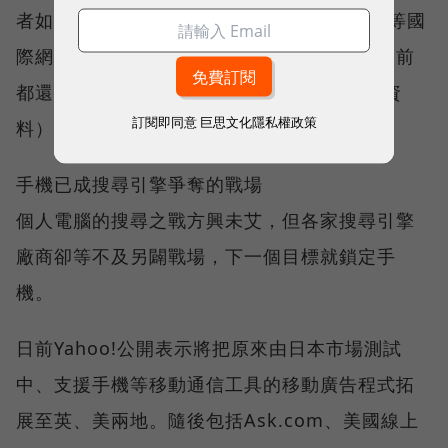
者如北電（Nortel）及阿爾卡特（Alcatel）等國
際網通業者積極投入，但是基地台的規格到目前
都還沒有成熟。（撰文＝胡華勝 照片＝本刊資
訂閱即同意
巨思文化隱私權政策
料）
手機已成搜尋引擎爭奪的戰場
個人電腦的搜尋之戰方興未艾，但各家搜尋引擎
廠商卻等不及另闢戰場，下一個目標就鎖定手
機。
日前Yahoo!公開表示將把原來由日本市場測試
中、支援手機等移動通信工具的移動廣告程式拓
展至英、美兩地。隨後包括Ask.com、美國線上