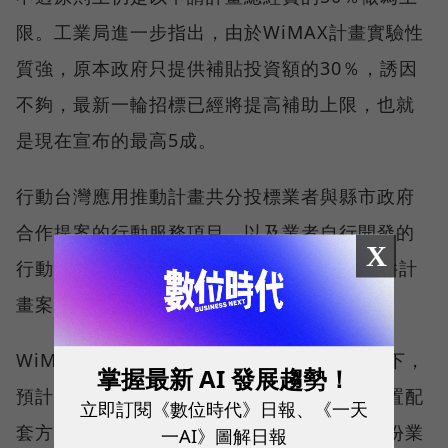
限。工業局進一步指出，由於WiMAX計畫實驗性
質強，原本政府只提供補貼投資額的30％，誘因
不夠，最新一輪招標已經將提高補助上限，也就
是現在宣布的最高5成。
行動台灣應用推動計畫共分投標業者與縣市政府
合作提案的行動服務項目，以及業者自行開發的
X
行動生活或行動學習項目。第一年共計有12件計
畫案通過審查，有7家廠商得標。
WiMAX目前在國家傳播委員會（NCC）規劃下，
掌握最新 AI 發展趨勢！
預計明年才會正式發放WiMAX執照。硬體建置配
立即訂閱《數位時代》日報、《一天
套方面，目前WiMAX仍只在起步，雖然有部份業
一AI》圖解日報