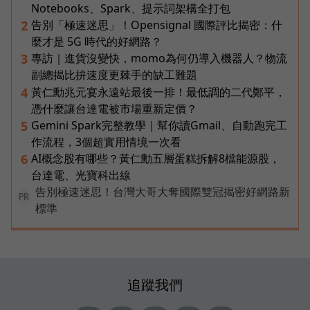
Notebooks、Spark、提示詞架構全打包
告別「極速迷思」！Opensignal 國際評比揭密：什
2
麼才是 5G 時代的好網路？
專訪｜進貨沒變快，momo為何仍導入機器人？物流
3
副總揭比拚速度更棘手的缺工難題
黃仁勳兆元宴永遠站最後一排！最低調的二代鄭平，
4
憑什麼讓台達電被市場重新定價？
Gemini Spark完整教學｜幫你讀Gmail、自動跑完工
5
作流程，3個超實用情境一次看
AI概念股有哪些？黃仁勳五層蛋糕拆解8檔能源股，
6
台達電、光寶科出線
告別極速迷思！台灣大哥大奪國際雙冠揭密好網路新
PR
標準
追蹤我們