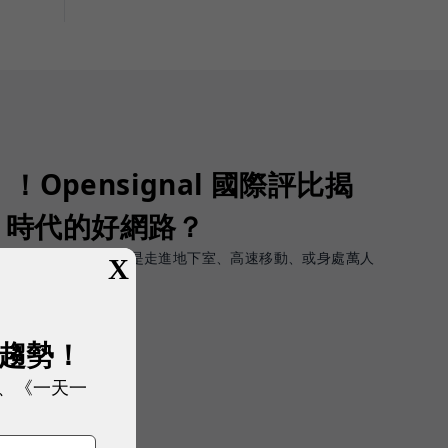
Opensignal 國際評比揭
G 時代的好網路？
軟體上的瞬間峰值，而是走進地下室、高速移動、或身處萬人
X
順暢且不中斷。
展趨勢！
、《一天一