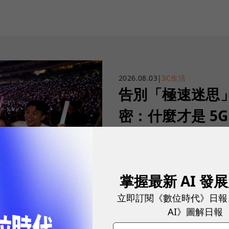
2026.08.03
|
3C生活
告別「極速迷思」！
密：什麼才是 5
真正好用的網路服務，不是測速
演唱會時，網路連線依然穩定、
掌握最新 AI 發
sponsored by
立即訂閱《數位時代》日報
台灣大哥大
AI》圖解日報