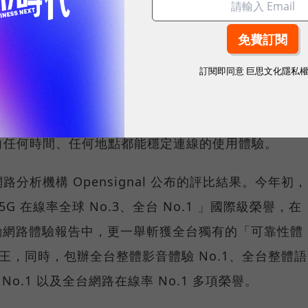
重要指標，但在 5G 成為工作、娛樂、生活不可或缺
訂閱即同意
巨思文化隱私
，再快的網速，如果不能讓其在人潮聚集、高速移動或
轉換成好的使用體驗，也因如此，衡量「好網路」的標
向任何時間、任何地點都能穩定連線的使用體驗。
分析機構 Opensignal 公布的評比結果。今年初，
G 在線率全球 No.3、全台 No.1 」國際級榮譽，在
台灣行動網路體驗報告中，更一舉斬獲全台獨有的「可靠性體
冠王，同時，包辦全台整體影音體驗 No.1、全台整體語
 No.1 以及全台網路在線率 No.1 多項榮譽。