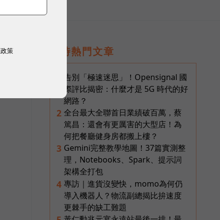
即時熱門文章
權政策
告別「極速迷思」！Opensignal 國
1
際評比揭密：什麼才是 5G 時代的好
網路？
全台最大全聯首日業績破百萬，蔡
2
篤昌：還會有更厲害的大型店！為
何把餐廳健身房都搬上樓？
Gemini完整教學地圖！37篇實測整
3
理，Notebooks、Spark、提示詞
架構全打包
專訪｜進貨沒變快，momo為何仍
4
導入機器人？物流副總揭比拚速度
更棘手的缺工難題
黃仁勳兆元宴永遠站最後一排！最
5