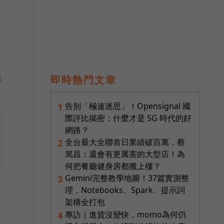
得
即時熱門文章
告別「極速迷思」！Opensignal 國
1
際評比揭密：什麼才是 5G 時代的好
網路？
全台最大全聯首日業績破百萬，蔡
2
篤昌：還會有更厲害的大型店！為
何把餐廳健身房都搬上樓？
Gemini完整教學地圖！37篇實測整
3
理，Notebooks、Spark、提示詞
架構全打包
專訪｜進貨沒變快，momo為何仍
4