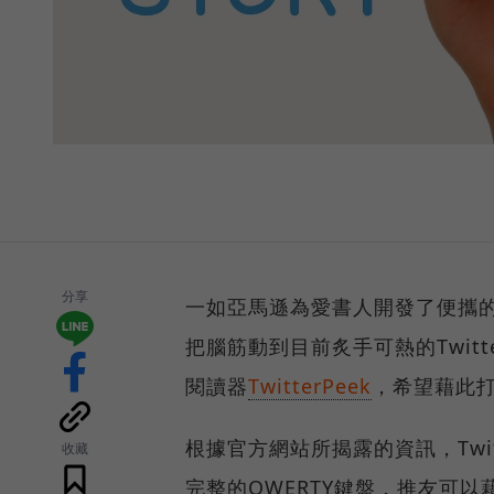
分享
一如亞馬遜為愛書人開發了便攜的
把腦筋動到目前炙手可熱的Twitte
閱讀器
TwitterPeek
，希望藉此打
根據官方網站所揭露的資訊，Twit
收藏
完整的QWERTY鍵盤，推友可以藉由