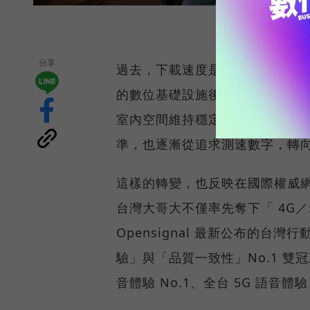
分享
過去，下載速度是評價電信服務的
的數位基礎設施後，消費者發現
室內空間維持穩定連線，即無法
準，也逐漸從追求測速數字，轉
這樣的轉變，也反映在國際權威網路
台灣大哥大不僅率先奪下「 4G／5
Opensignal 最新公布的
驗」與「品質一致性」No.1 雙
音體驗 No.1、全台 5G 語音體驗