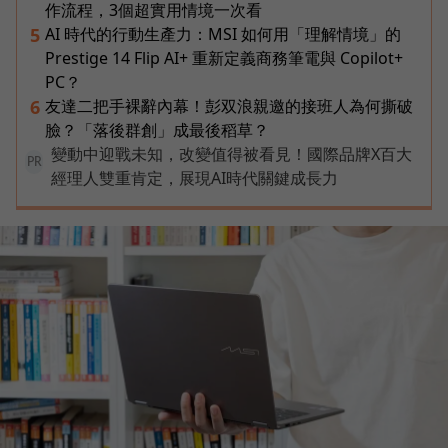
作流程，3個超實用情境一次看
AI 時代的行動生產力：MSI 如何用「理解情境」的
5
Prestige 14 Flip AI+ 重新定義商務筆電與 Copilot+
PC？
友達二把手裸辭內幕！彭双浪親邀的接班人為何撕破
6
臉？「落後群創」成最後稻草？
變動中迎戰未知，改變值得被看見！國際品牌X百大
PR
經理人雙重肯定，展現AI時代關鍵成長力