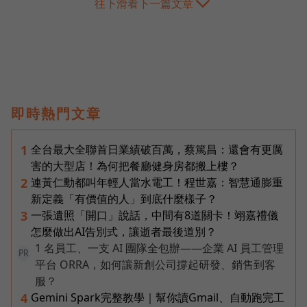
往下滑看下一篇文章
即時熱門文章
全台最大全聯首日業績破百萬，蔡篤昌：還會有更厲
1
害的大型店！為何把餐廳健身房都搬上樓？
連黃仁勳都叫年輕人當水電工！程世嘉：智慧通膨重
2
新定義「有價值的人」到底什麼樣子？
一張遺照「開口」說話，中間有8道關卡！翊嘉禮儀
3
怎麼做出AI告別式，讓逝者最後道別？
1 名員工、一支 AI 團隊全包辦——企業 AI 員工管理
PR
平台 ORRA，如何讓新創公司撐起研發、銷售到客
服？
Gemini Spark完整教學｜幫你讀Gmail、自動跑完工
4