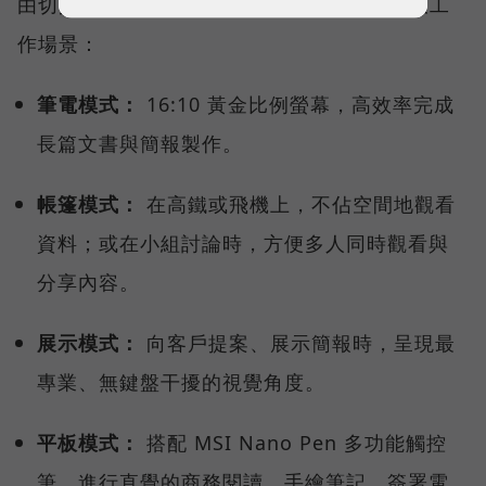
由切換使用模式，完美對接商務工作者的四大工
作場景：
筆電模式：
16:10 黃金比例螢幕，高效率完成
長篇文書與簡報製作。
帳篷模式：
在高鐵或飛機上，不佔空間地觀看
資料；或在小組討論時，方便多人同時觀看與
分享內容。
展示模式：
向客戶提案、展示簡報時，呈現最
專業、無鍵盤干擾的視覺角度。
平板模式：
搭配 MSI Nano Pen 多功能觸控
筆，進行直覺的商務閱讀、手繪筆記、簽署電