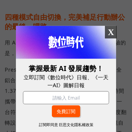
四種模式自由切換，完美補足行動辦公
的最後一哩路
X
用 AI 提升效率只是第一步，真正影響使用體驗的
是，筆電與人互動的每一個細節。
掌握最新 AI 發展趨勢！
Prestige 14 Flip AI+ 採用全新的精工設計，全
立即訂閱《數位時代》日報、《一天
鋁合金打造的纖薄機身搭配弧形圓角，重量僅
一AI》圖解日報
1.37 公斤，不僅兼具質感與耐用性，更讓長時間
攜帶變得更加舒適。值得特別一提的是，它是一
台符合行動工作需求的 2 in 1 AI 筆電，360 度翻
轉設計搭配觸控 OLED 螢幕，可依照不同情境自
訂閱即同意
巨思文化隱私權政策