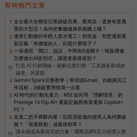
即時熱門文章
全台最大全聯首日業績破百萬，蔡篤昌：還會有更厲
1
害的大型店！為何把餐廳健身房都搬上樓？
連黃仁勳都叫年輕人當水電工！程世嘉：智慧通膨重
2
新定義「有價值的人」到底什麼樣子？
一張遺照「開口」說話，中間有8道關卡！翊嘉禮儀
3
怎麼做出AI告別式，讓逝者最後道別？
打造 AI 行銷飛輪！破解企業行銷「工具越多卻成效
PR
越差」的盲點
Gemini Spark完整教學｜幫你讀Gmail、自動跑完工
4
作流程，3個超實用情境一次看
AI 時代的行動生產力：MSI 如何用「理解情境」的
5
Prestige 14 Flip AI+ 重新定義商務筆電與 Copilot+
PC？
友達二把手裸辭內幕！彭双浪親邀的接班人為何撕破
6
臉？「落後群創」成最後稻草？
讓永續成為看得見的力量！國際品牌X百大經理人雙
PR