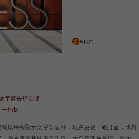
陳怡如
 關鍵字廣告項金獎
音一把抓
搜尋結果旁顯示文字訊息外，現在更要一網打盡，比對
字、圖片或影音的廣告訊息。大金空調在舉辦「買大