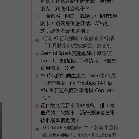
世嘉：智慧通膨重新定義「有價值
的人」到底什麼樣子？
整
一張遺照「開口」說話，中間有8道
3
關卡！翊嘉禮儀怎麼做出AI告別
式，讓逝者最後道別？
打造 AI 行銷飛輪！破解企業行銷
PR
「工具越多卻成效越差」的盲點
Gemini Spark完整教學｜幫你讀
4
Gmail、自動跑完工作流程，3個超
實用情境一次看
AI 時代的行動生產力：MSI 如何用
5
「理解情境」的 Prestige 14 Flip
AI+ 重新定義商務筆電與 Copilot+
PC？
黃仁勳兆元宴永遠站最後一排！最
6
低調的二代鄭平，憑什麼讓台達電
被市場重新定價？
100 MVP 倒數徵件中！創新才是持
PR
續成長的動能，永續才能成就傳奇