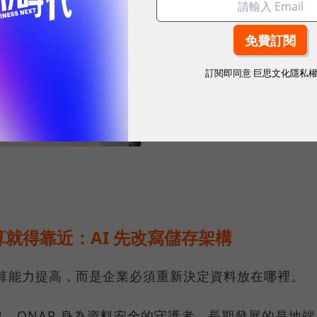
訂閱即同意
巨思文化隱私
sponsored by
威聯通科技股份有
就得靠近：AI 先改寫儲存架構
運算能力提高，而是企業必須重新決定資料放在哪裡。
，QNAP 身為資料安全的守護者，長期發展的是地端