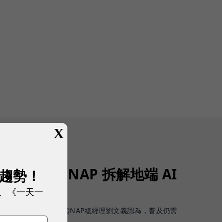
X
值得部署？QNAP 拆解地端 AI
展趨勢！
、《一天一
資料門檻
安全調用與算力成本。QNAP總經理劉文義認為，普及仍需
現在就得開始