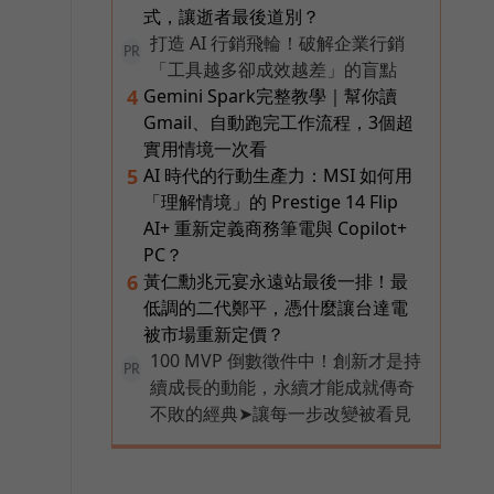
廣
式，讓逝者最後道別？
打造 AI 行銷飛輪！破解企業行銷
PR
「工具越多卻成效越差」的盲點
Gemini Spark完整教學｜幫你讀
4
Gmail、自動跑完工作流程，3個超
實用情境一次看
AI 時代的行動生產力：MSI 如何用
5
「理解情境」的 Prestige 14 Flip
AI+ 重新定義商務筆電與 Copilot+
PC？
黃仁勳兆元宴永遠站最後一排！最
6
低調的二代鄭平，憑什麼讓台達電
被市場重新定價？
100 MVP 倒數徵件中！創新才是持
PR
續成長的動能，永續才能成就傳奇
不敗的經典➤讓每一步改變被看見