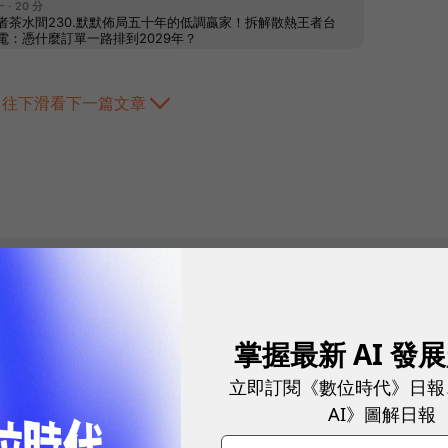
往下滑看下一篇文章
2026.08.05
|
AI與大數據
AI NAS 何時才
掌握最新 AI 發
立即訂閱《數位時代》日報
的成本、算力與
AI》圖解日報
地端AI瓶頸不只模型，而是資料
2、3年，但資料治理與場景盤點