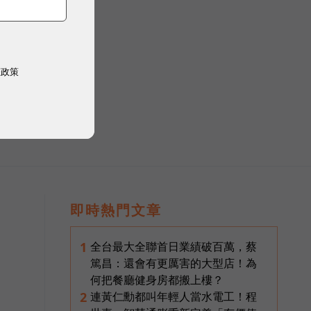
權政策
限公司
即時熱門文章
全台最大全聯首日業績破百萬，蔡
1
篤昌：還會有更厲害的大型店！為
何把餐廳健身房都搬上樓？
連黃仁勳都叫年輕人當水電工！程
2