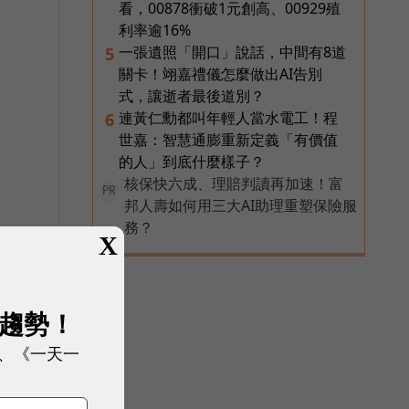
看，00878衝破1元創高、00929殖
利率逾16%
一張遺照「開口」說話，中間有8道
5
關卡！翊嘉禮儀怎麼做出AI告別
式，讓逝者最後道別？
連黃仁勳都叫年輕人當水電工！程
6
世嘉：智慧通膨重新定義「有價值
的人」到底什麼樣子？
核保快六成、理賠判讀再加速！富
PR
邦人壽如何用三大AI助理重塑保險服
務？
X
展趨勢！
、《一天一