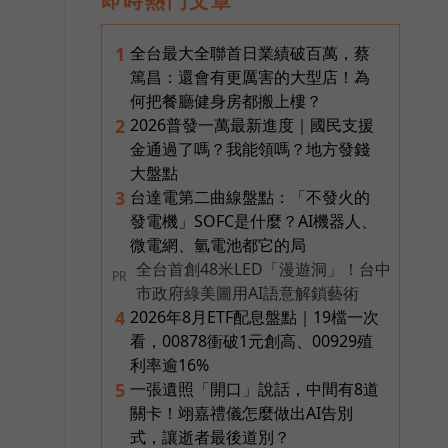
即時熱門文章
全台最大全聯首日業績破百萬，蔡
1
篤昌：還會有更厲害的大型店！為
何把餐廳健身房都搬上樓？
2026普發一萬最新進度｜國民支援
2
金通過了嗎？我能領嗎？地方發錢
大盤點
台達電第二曲線盤點：「不發火的
3
發電機」SOFC是什麼？AI機器人、
微電網、氫電池都它的局
全台首創48米LED「漫遊洞」！台中
PR
市政府綠美圖用AI語意解鎖藝術
2026年8月ETF配息盤點｜19檔一次
4
看，00878衝破1元創高、00929殖
利率逾16%
一張遺照「開口」說話，中間有8道
5
關卡！翊嘉禮儀怎麼做出AI告別
式，讓逝者最後道別？