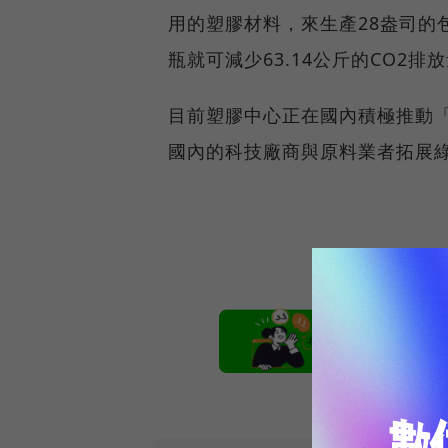
用的塑膠材料，來生產28盎司的
瓶就可減少63.14公斤的CO2排
目前塑膠中心正在國內積極推動
國內的科技廠商與原料業者拓展
本