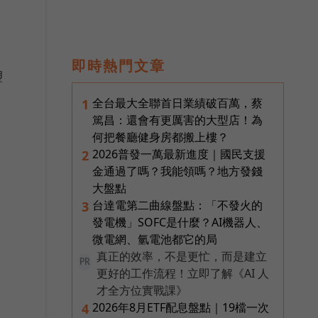
即時熱門文章
塑
全台最大全聯首日業績破百萬，蔡
1
篤昌：還會有更厲害的大型店！為
何把餐廳健身房都搬上樓？
2026普發一萬最新進度｜國民支援
2
金通過了嗎？我能領嗎？地方發錢
大盤點
台達電第二曲線盤點：「不發火的
3
發電機」SOFC是什麼？AI機器人、
微電網、氫電池都它的局
真正的效率，不是更忙，而是建立
PR
更好的工作流程！立即了解《AI 人
才全方位實戰課》
2026年8月ETF配息盤點｜19檔一次
4