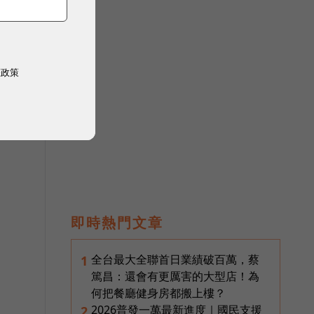
公
權政策
即時熱門文章
全台最大全聯首日業績破百萬，蔡
1
篤昌：還會有更厲害的大型店！為
何把餐廳健身房都搬上樓？
2026普發一萬最新進度｜國民支援
2