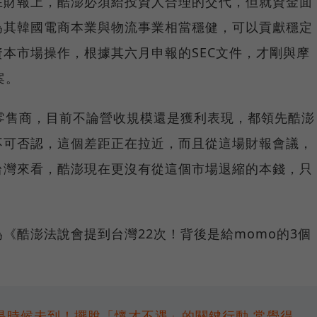
在財報上，酷澎必須給投資人合理的交代，但就資金面
為其韓國電商本業與物流事業相當穩健，可以貢獻穩定
本市場操作，根據其六月申報的SEC文件，才剛與摩
案。
零售商，目前不論營收規模還是獲利表現，都領先酷澎
不可否認，這個差距正在拉近，而且從這場財報會議，
台灣來看，酷澎現在更沒有從這個市場退縮的本錢，只
《酷澎法說會提到台灣22次！背後是給momo的3個
是時候未到！擺脫「懷才不遇」的關鍵行動
常覺得