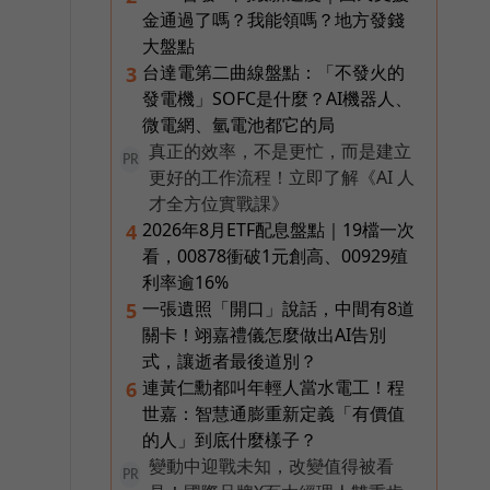
金通過了嗎？我能領嗎？地方發錢
大盤點
台達電第二曲線盤點：「不發火的
3
發電機」SOFC是什麼？AI機器人、
微電網、氫電池都它的局
真正的效率，不是更忙，而是建立
PR
更好的工作流程！立即了解《AI 人
才全方位實戰課》
2026年8月ETF配息盤點｜19檔一次
4
看，00878衝破1元創高、00929殖
利率逾16%
一張遺照「開口」說話，中間有8道
5
關卡！翊嘉禮儀怎麼做出AI告別
式，讓逝者最後道別？
連黃仁勳都叫年輕人當水電工！程
6
世嘉：智慧通膨重新定義「有價值
的人」到底什麼樣子？
變動中迎戰未知，改變值得被看
PR