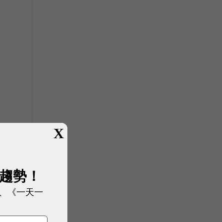
X
驗
展趨勢！
、《一天一