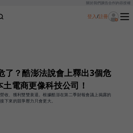
關於我們
廣告合作
內容授權
登入
/
註冊
危了？酷澎法說會上釋出3個危
本土電商更像科技公司！
年營收、獲利雙雙衰退。根據酷澎在第二季財報會議上揭露的
o接下來的競爭壓力只會更大。