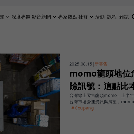
聞
深度專題
影音新聞
專家觀點
社群
活動
課程
雜誌
2025.08.15
|
新零售
momo龍頭地位
險訊號：這點比
台灣線上零售龍頭momo，上半
台灣市場營運資訊與展望，mom
＃Coupang