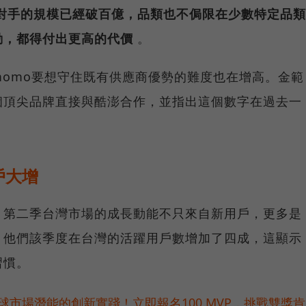
對手的規模已經破百億，品類也不侷限在少數特定品類
動，都得付出更高的代價
。
omo要想守住既有供應商優勢的難度也在增高。金範
個頂尖品牌直接與酷澎合作，並指出這個數字在過去一
戶大增
，第二季台灣市場的成長動能不只來自新用戶，更多是
，他們該季度在台灣的活躍用戶數增加了四成，這顯示
習慣。
球市場潛能的創新實踐！立即報名100 MVP，挑戰雙獎肯