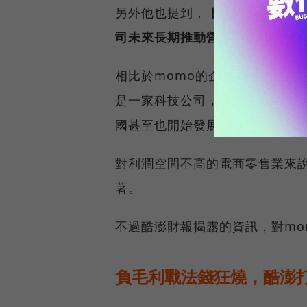
另外他也提到，
目前酷澎已經有
司未來長期推動營收成長與利潤
相比於momo的企業體質比較近
是一家科技公司，有大量軟體人
國甚至也開始發展AI資料中心事
對利潤空間不高的電商零售業來說
著。
不過酷澎財報揭露的資訊，對mo
負毛利戰法錢狂燒，酷澎打