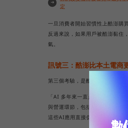
➜
定
一旦消費者開始習慣性上酷澎購
反過來說，如果用戶被酷澎黏住，
氣。
訊號三：酷澎比本土電商
第三個考驗，是酷澎正大量使用A
「AI 多年來一直是我們的營運
與營運環節，包括個人化推薦、
這些AI應用直接促成了他們近幾