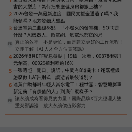
害的大型店！為何把餐廳健身房都搬上樓？
2026普發一萬最新進度｜國民支援金通過了嗎？我
2
能領嗎？地方發錢大盤點
台達電第二曲線盤點：「不發火的發電機」SOFC是
3
什麼？AI機器人、微電網、氫電池都它的局
真正的效率，不是更忙，而是建立更好的工作流程！
PR
立即了解《AI 人才全方位實戰課》
2026年8月ETF配息盤點｜19檔一次看，00878衝破1
4
元創高、00929殖利率逾16%
一張遺照「開口」說話，中間有8道關卡！翊嘉禮儀
5
怎麼做出AI告別式，讓逝者最後道別？
連黃仁勳都叫年輕人當水電工！程世嘉：智慧通膨重
6
新定義「有價值的人」到底什麼樣子？
讓永續成為看得見的力量！國際品牌X百大經理人雙
PR
重榮譽認證，放大永續價值影響力