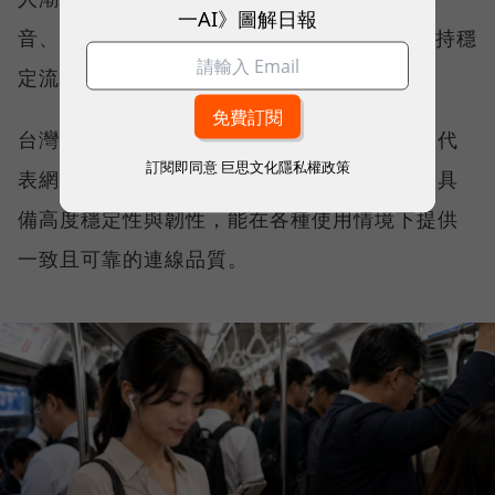
一AI》圖解日報
音、傳送 LINE 訊息、分享社群動態，確保維持穩
定流暢，不因環境改變而明顯降速。
台灣大哥大能同時拿下這兩項全台第一，不僅代
訂閱即同意
巨思文化隱私權政策
表網路速度表現優異，更證明其網路基礎建設具
備高度穩定性與韌性，能在各種使用情境下提供
一致且可靠的連線品質。