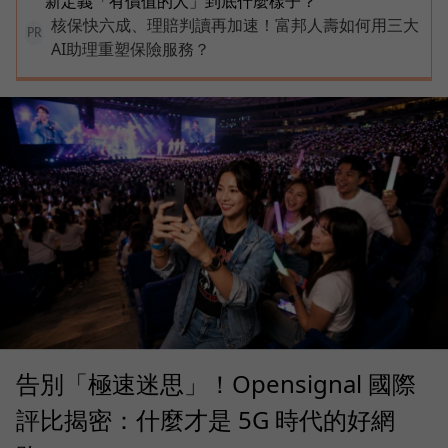
新定義「有價值的人」到底什麼樣子？
核保快六成、理賠判讀再加速！富邦人壽如何用三大
PR
AI助理重塑保險服務？
告別「極速迷思」！Opensignal 國際
評比揭密：什麼才是 5G 時代的好網