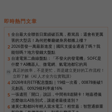
即時熱門文章
全台最大全聯首日業績破百萬，蔡篤昌：還會有更厲
1
害的大型店！為何把餐廳健身房都搬上樓？
2026普發一萬最新進度｜國民支援金通過了嗎？我
2
能領嗎？地方發錢大盤點
台達電第二曲線盤點：「不發火的發電機」SOFC是
3
什麼？AI機器人、微電網、氫電池都它的局
真正的效率，不是更忙，而是建立更好的工作流程！
PR
立即了解《AI 人才全方位實戰課》
2026年8月ETF配息盤點｜19檔一次看，00878衝破1
4
元創高、00929殖利率逾16%
一張遺照「開口」說話，中間有8道關卡！翊嘉禮儀
5
怎麼做出AI告別式，讓逝者最後道別？
連黃仁勳都叫年輕人當水電工！程世嘉：智慧通膨重
6