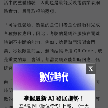
活中的整體體驗，因此也是最能反映電信業者網
路實力、最難取得的獎項。
「可靠性體驗」衡量的是使用者是否能順利完成
各種數位應用，因此，考驗的是網路服務在關鍵
時刻不中斷的能力。例如，搶購熱門演唱會門
票、秒殺限量商品、超商結帳掃描 QR Code，或
是重要的線上會議，都需要網路能即時回應、低
X
延遲且持續運作。
而「品質一致性」則是衡量電信業者可否在不同
時間、不同地點、不同網路負載下，都能維持一
掌握最新 AI 發展趨勢！
致的網路服務品質。無論是在跨年晚會、球賽等
立即訂閱《數位時代》日報、《一天
人潮密集場域，或是在高速移動時觀看串流影