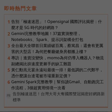
即時熱門文章
告別「極速迷思」！Opensignal 國際評比揭密：什
1
麼才是 5G 時代的好網路？
Gemini完整教學地圖！37篇實測整理，
2
Notebooks、Spark、提示詞架構全打包
全台最大全聯首日業績破百萬，蔡篤昌：還會有更厲
3
害的大型店！為何把餐廳健身房都搬上樓？
專訪｜進貨沒變快，momo為何仍導入機器人？物流
4
副總揭比拚速度更棘手的缺工難題
黃仁勳兆元宴永遠站最後一排！最低調的二代鄭平，
5
憑什麼讓台達電被市場重新定價？
Gemini Spark完整教學｜幫你讀Gmail、自動跑完工
6
作流程，3個超實用情境一次看
告別極速迷思！台灣大哥大奪國際雙冠揭密好網路新
PR
標準