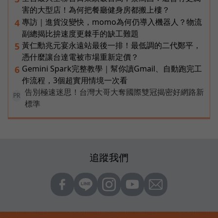
害的大型店！為何把餐廳健身房都搬上樓？
專訪｜進貨沒變快，momo為何仍導入機器人？物流
4
副總揭比拚速度更棘手的缺工難題
黃仁勳兆元宴永遠站最後一排！最低調的二代鄭平，
5
憑什麼讓台達電被市場重新定價？
Gemini Spark完整教學｜幫你讀Gmail、自動跑完工
6
作流程，3個超實用情境一次看
告別極速迷思！台灣大哥大奪國際雙冠揭密好網路新
PR
標準
追蹤我們