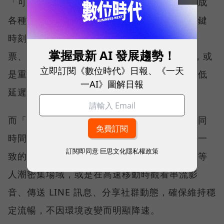
「可靠性體驗」衡量的是使用者是否能順利完成
各種數位應用，因此，考驗的是網路服務在關鍵
時刻不中斷的能力。例如，搶購熱門演唱會門
掌握最新 AI 發展趨勢！
票、秒殺限量商品、超商結帳掃描 QR Code，或
立即訂閱《數位時代》日報、《一天
是重要的線上會議，都需要網路能即時回應、低
一AI》圖解日報
延遲且持續運作。
而「品質一致性」則是衡量電信業者可否在不同
時間、不同地點、不同網路負載下，都能維持一
訂閱即同意
巨思文化隱私權政策
致的網路服務品質。無論是在跨年晚會、球賽等
人潮密集場域，或是在高速移動時觀看串流影
音、傳送 LINE 訊息、分享社群動態，確保維持穩
定流暢，不因環境改變而明顯降速。