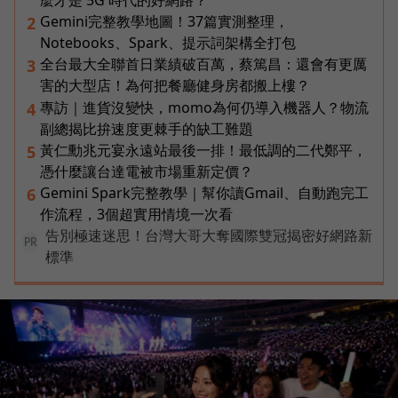
麼才是 5G 時代的好網路？
Gemini完整教學地圖！37篇實測整理，
2
Notebooks、Spark、提示詞架構全打包
全台最大全聯首日業績破百萬，蔡篤昌：還會有更厲
3
害的大型店！為何把餐廳健身房都搬上樓？
專訪｜進貨沒變快，momo為何仍導入機器人？物流
4
副總揭比拚速度更棘手的缺工難題
黃仁勳兆元宴永遠站最後一排！最低調的二代鄭平，
5
憑什麼讓台達電被市場重新定價？
Gemini Spark完整教學｜幫你讀Gmail、自動跑完工
6
作流程，3個超實用情境一次看
告別極速迷思！台灣大哥大奪國際雙冠揭密好網路新
PR
標準