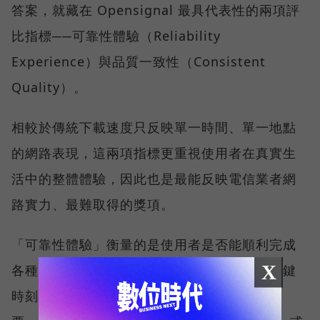
答案，就藏在 Opensignal 最具代表性的兩項評
比指標──可靠性體驗（Reliability
Experience）與品質一致性（Consistent
Quality）。
相較於傳統下載速度只反映單一時間、單一地點
的網路表現，這兩項指標更重視使用者在真實生
活中的整體體驗，因此也是最能反映電信業者網
路實力、最難取得的獎項。
「可靠性體驗」衡量的是使用者是否能順利完成
X
各種數位應用，因此，考驗的是網路服務在關鍵
時刻不中斷的能力。例如，搶購熱門演唱會門