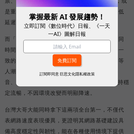
票、秒殺限量商品、超商結帳掃描 QR Code，或
是重要的線上會議，都需要網路能即時回應、低
掌握最新 AI 發展趨勢！
延遲且持續運作。
立即訂閱《數位時代》日報、《一天
一AI》圖解日報
而「品質一致性」則是衡量電信業者可否在不同
時間、不同地點、不同網路負載下，都能維持一
致的網路服務品質。無論是在跨年晚會、球賽等
人潮密集場域，或是在高速移動時觀看串流影
訂閱即同意
巨思文化隱私權政策
音、傳送 LINE 訊息、分享社群動態，確保維持穩
定流暢，不因環境改變而明顯降速。
台灣大哥大能同時拿下這兩項全台第一，不僅代
表網路速度表現優異，更證明其網路基礎建設具
備高度穩定性與韌性，能在各種使用情境下提供