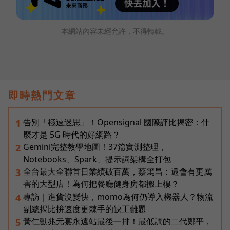
本網站內容未經允許，不得轉載。
即時熱門文章
告別「極速迷思」！Opensignal 國際評比揭密：什
1
麼才是 5G 時代的好網路？
Gemini完整教學地圖！37篇實測整理，
2
Notebooks、Spark、提示詞架構全打包
全台最大全聯首日業績破百萬，蔡篤昌：還會有更厲
3
害的大型店！為何把餐廳健身房都搬上樓？
專訪｜進貨沒變快，momo為何仍導入機器人？物流
4
副總揭比拚速度更棘手的缺工難題
黃仁勳兆元宴永遠站最後一排！最低調的二代鄭平，
5