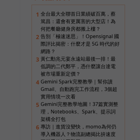
全台最大全聯首日業績破百萬，蔡
1
篤昌：還會有更厲害的大型店！為
何把餐廳健身房都搬上樓？
告別「極速迷思」！Opensignal 國
2
際評比揭密：什麼才是 5G 時代的好
網路？
黃仁勳兆元宴永遠站最後一排！最
3
低調的二代鄭平，憑什麼讓台達電
被市場重新定價？
Gemini Spark完整教學｜幫你讀
4
Gmail、自動跑完工作流程，3個超
實用情境一次看
Gemini完整教學地圖！37篇實測整
5
理，Notebooks、Spark、提示詞
架構全打包
專訪｜進貨沒變快，momo為何仍
6
導入機器人？物流副總揭比拚速度