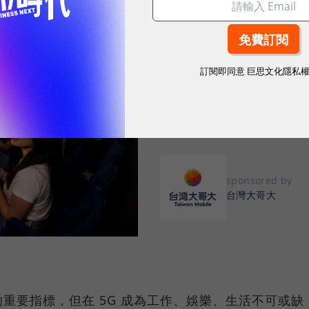
2026.08.03
|
3C生活
告別「極速迷思」！
訂閱即同意
巨思文化隱私
密：什麼才是 5
真正好用的網路服務，不是測速
演唱會時，網路連線依然穩定、
sponsored by
台灣大哥大
重要指標，但在 5G 成為工作、娛樂、生活不可或缺