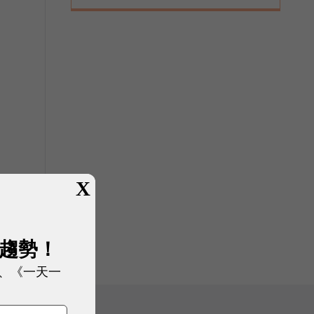
X
展趨勢！
、《一天一