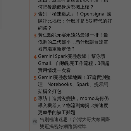
何把餐廳健身房都搬上樓？
告別「極速迷思」！Opensignal 國
2
際評比揭密：什麼才是 5G 時代的好
網路？
黃仁勳兆元宴永遠站最後一排！最
3
低調的二代鄭平，憑什麼讓台達電
被市場重新定價？
Gemini Spark完整教學｜幫你讀
4
Gmail、自動跑完工作流程，3個超
實用情境一次看
Gemini完整教學地圖！37篇實測整
5
理，Notebooks、Spark、提示詞
架構全打包
專訪｜進貨沒變快，momo為何仍
6
導入機器人？物流副總揭比拚速度
更棘手的缺工難題
告別極速迷思！台灣大哥大奪國際
PR
雙冠揭密好網路新標準