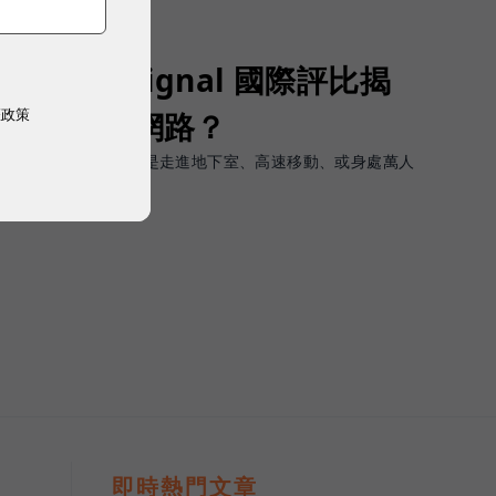
Opensignal 國際評比揭
權政策
G 時代的好網路？
軟體上的瞬間峰值，而是走進地下室、高速移動、或身處萬人
順暢且不中斷。
即時熱門文章