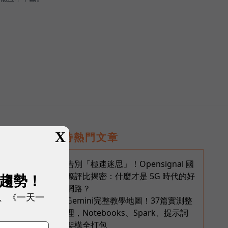
X
即時熱門文章
告別「極速迷思」！Opensignal 國
1
展趨勢！
際評比揭密：什麼才是 5G 時代的好
網路？
、《一天一
Gemini完整教學地圖！37篇實測整
2
理，Notebooks、Spark、提示詞
架構全打包