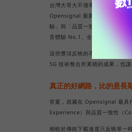
台灣大哥大不僅率先奪下「 4G／5
Opensignal 最新公布的
驗」與「品質一致性」No.1 雙
音體驗 No.1、全台 5G 語音體驗
這些獎項反映的不只是網路順暢
5G 技術整合所累積的成果，也
真正的好網路，比的是長
答案，就藏在 Opensignal 最
Experience）與品質一致性（Cons
相較於傳統下載速度只反映單一