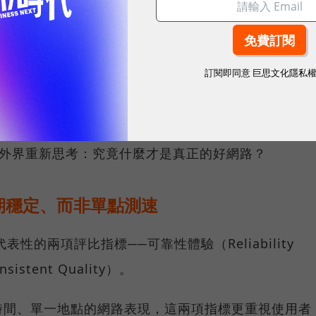
G 在線率全球 No.3、全台 No.1 」國際級榮譽，在
台灣行動網路體驗報告中，更一舉斬獲全台獨有的「可靠性體
冠王，同時，包辦全台整體影音體驗 No.1、全台整體語
訂閱即同意
巨思文化隱私
 No.1 以及全台網路在線率 No.1 多項榮譽。
，更代表台灣大哥大長期投入頻譜布局、基地台建設與
讓外界重新思考：究竟什麼才是真正的好網路？
期穩定、而非單點測速
具代表性的兩項評比指標──可靠性體驗（Reliability
istent Quality）。
時間、單一地點的網路表現，這兩項指標更重視使用者