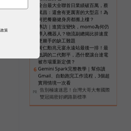
全台最大全聯首日業績破百萬，蔡
3
篤昌：還會有更厲害的大型店！為
何把餐廳健身房都搬上樓？
專訪｜進貨沒變快，momo為何仍
4
權政策
導入機器人？物流副總揭比拚速度
更棘手的缺工難題
黃仁勳兆元宴永遠站最後一排！最
5
低調的二代鄭平，憑什麼讓台達電
被市場重新定價？
Gemini Spark完整教學｜幫你讀
6
Gmail、自動跑完工作流程，3個超
實用情境一次看
告別極速迷思！台灣大哥大奪國際
PR
雙冠揭密好網路新標準