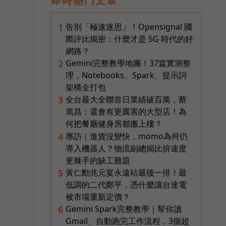
即時熱門文章
告別「極速迷思」！Opensignal 國
1
際評比揭密：什麼才是 5G 時代的好
網路？
Gemini完整教學地圖！37篇實測整
2
理，Notebooks、Spark、提示詞
架構全打包
全台最大全聯首日業績破百萬，蔡
3
篤昌：還會有更厲害的大型店！為
何把餐廳健身房都搬上樓？
專訪｜進貨沒變快，momo為何仍
4
導入機器人？物流副總揭比拚速度
更棘手的缺工難題
黃仁勳兆元宴永遠站最後一排！最
5
低調的二代鄭平，憑什麼讓台達電
被市場重新定價？
Gemini Spark完整教學｜幫你讀
6
Gmail、自動跑完工作流程，3個超