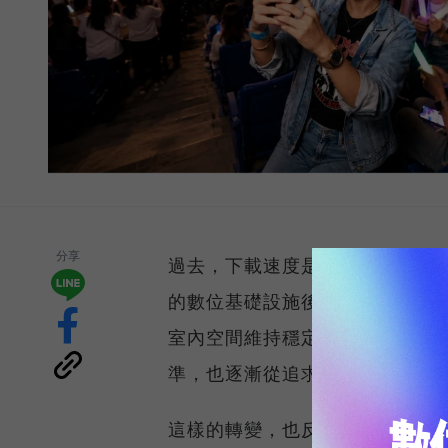
分享
過去，下載速度是評價電信服務的
的數位基礎設施後，消費者發現
室內空間維持穩定連線，即無法
準，也逐漸從追求測速數字，轉
這樣的轉變，也反映在國際權威網路