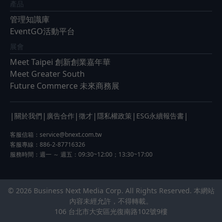
產品
管理知識庫
EventGO活動平台
展會
Meet Taipei 創新創業嘉年華
Meet Greater South
Future Commerce 未來商務展
|
|
|
|
|
|
關於我們
廣告合作
徵才
隱私權政策
ESG永續報告書
客服信箱：
service@bnext.com.tw
客服專線：886-2-87716326
服務時間：週一 ～ 週五：09:30~12:00；13:30~17:00
© 2026 Business Next Media Corp. All Rights Reserved. 本網站
內容未經允許，不得轉載。
106 台北市大安區光復南路102號9樓