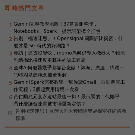
即時熱門文章
Gemini完整教學地圖！37篇實測整理，
1
Notebooks、Spark、提示詞架構全打包
告別「極速迷思」！Opensignal 國際評比揭密：什
2
麼才是 5G 時代的好網路？
專訪｜進貨沒變快，momo為何仍導入機器人？物流
3
副總揭比拚速度更棘手的缺工難題
全球AI伺服器幾乎都靠台廠做！鴻海、廣達、緯穎⋯
4
19檔AI基建概念股全拆解
Gemini Spark完整教學｜幫你讀Gmail、自動跑完工
5
作流程，3個超實用情境一次看
黃仁勳兆元宴永遠站最後一排！最低調的二代鄭平，
6
憑什麼讓台達電被市場重新定價？
告別極速迷思！台灣大哥大奪國際雙冠揭密好網路新
PR
標準