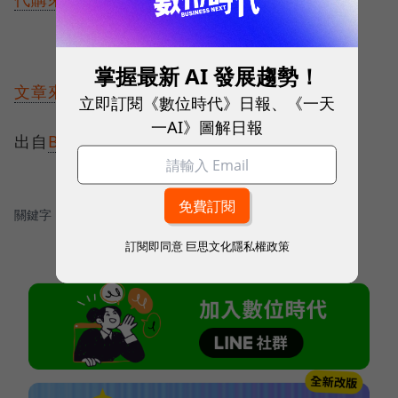
掌握最新 AI 發展趨勢！
文章來源
立即訂閱《數位時代》日報、《一天
一AI》圖解日報
出自
Buytheway買物誌
關鍵字：
＃UI/UX設計
訂閱即同意
巨思文化隱私權政策