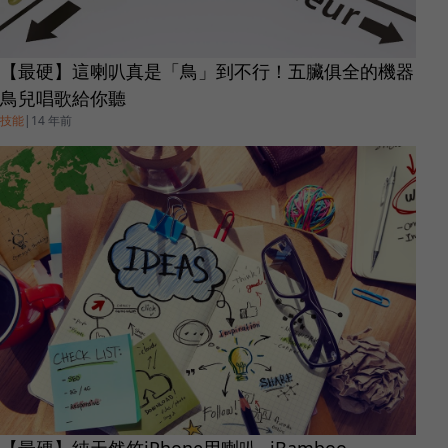
【最硬】這喇叭真是「鳥」到不行！五臟俱全的機器
鳥兒唱歌給你聽
技能
|
14 年前
【最硬】純天然竹iPhone用喇叭─iBamboo