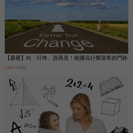
【最硬】向「叮咚」說再見！能播流行樂迎客的門鈴
行銷
|
14 年前