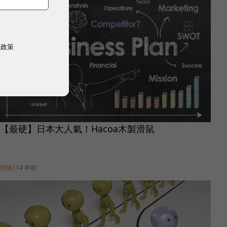
權政策
【最硬】日本大人氣！Hacoa木製滑鼠
技能
|
14 年前