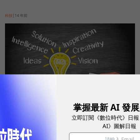
科技
|
14 年前
掌握最新 AI 發
【最硬】什麼？iPad能掃瞄？iConvert無敵掃瞄外掛
立即訂閱《數位時代》日報
AI》圖解日報
科技
|
14 年前