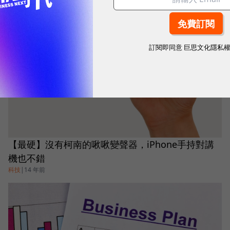
訂閱即同意
巨思文化隱私
【最硬】沒有柯南的啾啾變聲器，iPhone手持對講
機也不錯
科技
|
14 年前