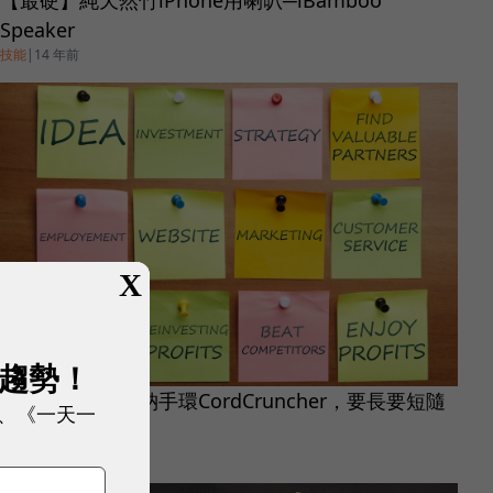
Speaker
技能
|
14 年前
X
展趨勢！
【最硬】耳機收納手環CordCruncher，要長要短隨
、《一天一
心所欲！
技能
|
14 年前