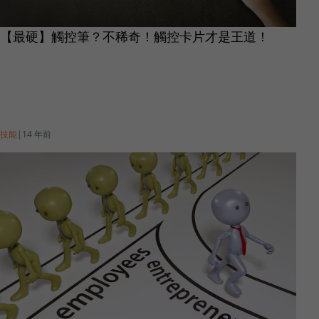
【最硬】觸控筆？不稀奇！觸控卡片才是王道！
技能
|
14 年前