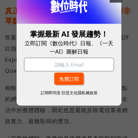
真正的好網路，比的是長期穩定、而非
單點測速
掌握最新 AI 發展趨勢！
答案，就藏在 Opensignal 最具代表性的兩項評
立即訂閱《數位時代》日報、《一天
比指標──可靠性體驗（Reliability
一AI》圖解日報
Experience）與品質一致性（Consistent
Quality）。
相較於傳統下載速度只反映單一時間、單一地點
訂閱即同意
巨思文化隱私權政策
的網路表現，這兩項指標更重視使用者在真實生
活中的整體體驗，因此也是最能反映電信業者網
路實力、最難取得的獎項。