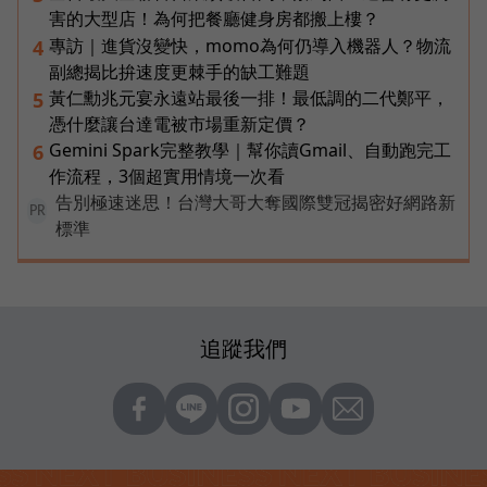
害的大型店！為何把餐廳健身房都搬上樓？
專訪｜進貨沒變快，momo為何仍導入機器人？物流
4
副總揭比拚速度更棘手的缺工難題
黃仁勳兆元宴永遠站最後一排！最低調的二代鄭平，
5
憑什麼讓台達電被市場重新定價？
Gemini Spark完整教學｜幫你讀Gmail、自動跑完工
6
作流程，3個超實用情境一次看
告別極速迷思！台灣大哥大奪國際雙冠揭密好網路新
PR
標準
追蹤我們