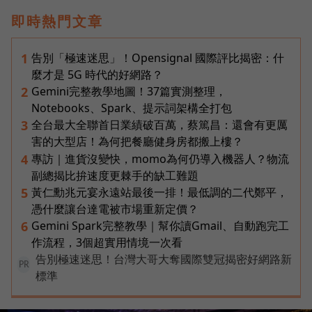
即時熱門文章
告別「極速迷思」！Opensignal 國際評比揭密：什
1
麼才是 5G 時代的好網路？
Gemini完整教學地圖！37篇實測整理，
2
Notebooks、Spark、提示詞架構全打包
全台最大全聯首日業績破百萬，蔡篤昌：還會有更厲
3
害的大型店！為何把餐廳健身房都搬上樓？
專訪｜進貨沒變快，momo為何仍導入機器人？物流
4
副總揭比拚速度更棘手的缺工難題
黃仁勳兆元宴永遠站最後一排！最低調的二代鄭平，
5
憑什麼讓台達電被市場重新定價？
Gemini Spark完整教學｜幫你讀Gmail、自動跑完工
6
作流程，3個超實用情境一次看
告別極速迷思！台灣大哥大奪國際雙冠揭密好網路新
PR
標準