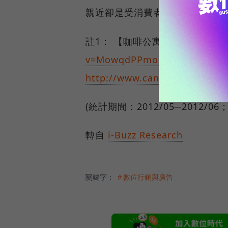
親近卻是受消費者愛戴的不二法
註1： 【咖啡公寓】張鈞甯愛情
v=MowqdPPmoHQ
註2：Can
http://www.canon.com.tw/ab
(統計期間：2012/05─2012/0
轉自
i-Buzz Research
關鍵字：
＃數位行銷與廣告