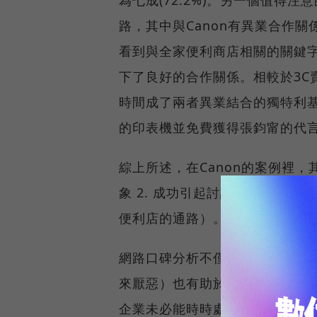
路，其中與Canon有異業合作關
看到與全家便利商店相關的關鍵
下了良好的合作關係。相較於3C
時間成了兩者異業結合的獨特利基。消
的印表機並免費獲得張鈞甯的代
綜上所述，在Canon的案例裡，
象 2. 成功引起討論熱度的話題宣
便利店的通路）。
網路口碑分析不僅有助於我們鑑
來厭惡）也有助於我們知來（即
企業未必能時時處在口碑聲量的