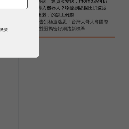
專訪｜進貨沒變快，momo為何仍
6
導入機器人？物流副總揭比拚速度
更棘手的缺工難題
告別極速迷思！台灣大哥大奪國際
PR
雙冠揭密好網路新標準
權政策