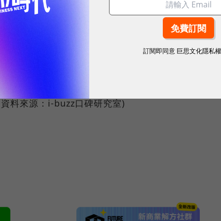
門。
故事 最終話
http://www.youtube.com/watch?
訂閱即同意
巨思文化隱私
on印表機進軍超商新通路 街頭巷尾輕鬆購
out/newsDetail.asp?NID=000335
6；資料來源：i-buzz口碑研究室)