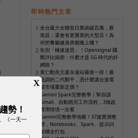
即時熱門文章
以
全台最大全聯首日業績破百萬，蔡
1
篤昌：還會有更厲害的大型店！為
何把餐廳健身房都搬上樓？
告別「極速迷思」！Opensignal 國
2
際評比揭密：什麼才是 5G 時代的好
網路？
黃仁勳兆元宴永遠站最後一排！最
3
形
低調的二代鄭平，憑什麼讓台達電
X
被市場重新定價？
Gemini Spark完整教學｜幫你讀
4
Gmail、自動跑完工作流程，3個超
展趨勢！
實用情境一次看
Gemini完整教學地圖！37篇實測整
5
、《一天一
理，Notebooks、Spark、提示詞
架構全打包