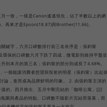
月一致，一樣是Canon遙遙領先，佔了半數以上的網
、再來才是Epson(18.87)與Brother(11.66)。
的關鍵字，六月口碑數排行前三名依序是：張鈞甯
1)。提及環保的口碑數六月下跌了四成，微電影則維持平盤
升到本月的第三名；張鈞甯的部分則成長了4.68%。
1. 一個能讓消費者想望與投射的明星（張鈞甯）比起
討論，進而成為品牌鮮明的印象。 2. 由張鈞甯主演的
升溫的。四月推出、五月中剛完結的「咖啡公寓」[註
的氛圍與產品的特點。口碑數不隨影片完結而落幕，而
on印表機代言的張鈞甯不啻為一大肯定。