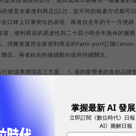
係的便是全家便利商店[註2]，從不同的檢索方式都可
字在口碑上日漸突出的表現。兩者自去年的十一月便締
賣場，便利商店的易達性與二十四小時全年無休的服務
費者運用全家便利商店的Fami-port訂購Canon
言贈品。兩者結合的後續動向值得持續關注。
其行銷成果體現在三方面： 1. 張鈞甯帶來的良好品牌
傳以及 3. 後勢看漲的異業結合（Canon印表機與全家
掌握最新 AI 發
往（理解過去品牌與產品策略如何博得消費者喜愛或招
立即訂閱《數位時代》日報
時獲知網路口碑走向有助於調整下一步的市場布局）。
AI》圖解日報
勢頭上，但知道如何親近消費者，且持續與消費者保持